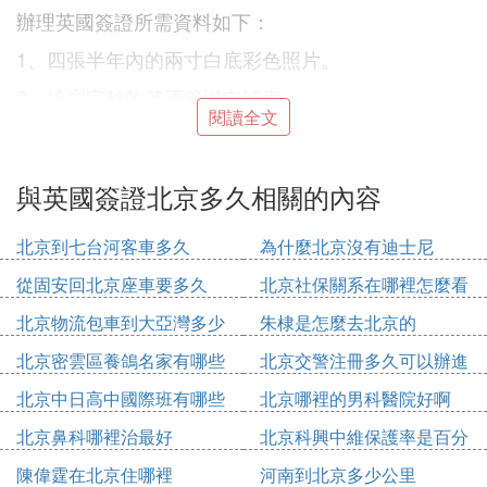
辦理英國簽證所需資料如下：
1、四張半年內的兩寸白底彩色照片。
2、填寫完整的英國簽證申請表。
閱讀全文
3、申請人身份證復印件（需復印正反面）。
4、申請人戶口本原件及復印件。
與英國簽證北京多久相關的內容
5、申請人名下房產證及汽車行駛證原件及復印件。
北京到七台河客車多久
為什麼北京沒有迪士尼
6、申請人在本國或其他國家無犯罪記錄的詳細信息
（如有）。
從固安回北京座車要多久
北京社保關系在哪裡怎麼看
7、赴英酒店或機票預定信息單據。
北京物流包車到大亞灣多少
朱棣是怎麼去北京的
錢
8、此次申請的具體行程安排。
北京密雲區養鴿名家有哪些
北京交警注冊多久可以辦進
人
京證
9、如果是父母帶18歲以下兒童簽證，需要提供兒童
北京中日高中國際班有哪些
北京哪裡的男科醫院好啊
出生證明復印件及原件，並且戶口在一個戶口本上；
北京鼻科哪裡治最好
北京科興中維保護率是百分
如果是父母其中一方帶孩子旅遊，則不去旅遊的一
之多少
方，需要寫明委託書。
陳偉霆在北京住哪裡
河南到北京多少公里