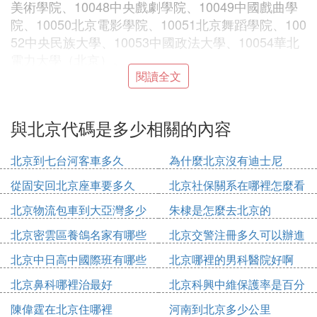
美術學院、10048中央戲劇學院、10049中國戲曲學
院、10050北京電影學院、10051北京舞蹈學院、100
52中央民族大學、10053中國政法大學、10054華北
電力大學（北京）。
閱讀全文
㈡ 北京的城市代碼是多少
北京的城市代碼CHXX0008
與北京代碼是多少相關的內容
哈爾濱的城市代碼CHXX0046
北京到七台河客車多久
為什麼北京沒有迪士尼
其他城市的代碼表：
從固安回北京座車要多久
北京社保關系在哪裡怎麼看
阿巴嘎旗 CHXX0243
阿城 CHXX0001
北京物流包車到大亞灣多少
朱棣是怎麼去北京的
愛輝 CHXX0174
錢
北京密雲區養鴿名家有哪些
北京交警注冊多久可以辦進
阿合奇 CHXX0210
人
京證
北京中日高中國際班有哪些
北京哪裡的男科醫院好啊
阿拉爾 CHXX0212
阿勒泰 CHXX0196
北京鼻科哪裡治最好
北京科興中維保護率是百分
安達 CHXX0187
之多少
陳偉霆在北京住哪裡
河南到北京多少公里
敖漢旗 CHXX0002