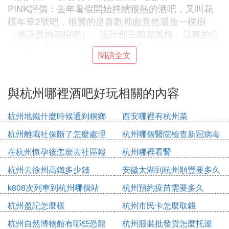
PINK評價：去年暑假開始持續很熱的酒吧，又叫花
樣年華2號吧，很贊的是喜歡裡面竟然還放一棵樹
（應該是桃花樹吧），設計都呈圓形風格，最爽的位
子就是二樓樓梯上轉彎的那個卡座，只是訂不到的苦
閱讀全文
么。裡面可以看到些凹造型的人，總體感覺這家酒吧
還不錯，不過最近去覺得那個音樂有點老哎，
與杭州哪裡酒吧好玩相關的內容
SOS：四星級
人均消費：150
杭州地鐵什麼時候通到桐鄉
西安哪裡有杭州菜
出沒人群：爆發戶
杭州離職社保斷了怎麼處理
杭州哪個醫院檢查新冠病毒
PINK評價：黃龍旁邊開的酒吧，到現在還是算是杭
州最火的酒吧，感覺裡面外地人比較多，而且它要門
在杭州懷孕後怎麼去社區報
杭州哪裡看腎
票，不過女的不用的，裡面做的最贊的就是他的激
備
杭州去徐州高鐵多少錢
安徽太湖到杭州順豐要多久
光，很漂亮，有時候很沉醉在那片雲海中。還有牆上
一字排開的6個美女跳舞的感覺也是蠻好的，還有它
k808次列車到杭州哪個站
杭州預約疫苗需要多久
的飛天酒架，也算是酒吧的特色之一吧，還不知道從
杭州盈記怎麼樣
杭州市民卡怎麼取錢
哪請來了個雜技演員來取酒，一瓶5000，估計批來只
杭州自然博物館有哪些恐龍
杭州服裝批發貨怎麼托運
要 1000多了吧，不過那邊爆發戶巨多，感覺男的都