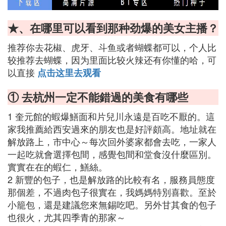
★、在哪里可以看到那种劲爆的美女主播？
推荐你去花椒、虎牙、斗鱼或者蝴蝶都可以，个人比
较推荐去蝴蝶，因为里面比较火辣还有你懂的哈，可
以直接
点击这里去观看
① 去杭州一定不能錯過的美食有哪些
1 奎元館的蝦爆鱔面和片兒川永遠是百吃不厭的。這
家我推薦給西安過來的朋友也是好評頗高。地址就在
解放路上，市中心～每次回外婆家都會去吃，一家人
一起吃就會選擇包間，感覺包間和堂食沒什麼區別。
實實在在的蝦仁，鱔絲。
2 新豐的包子，也是解放路的比較有名，服務員態度
那個差，不過肉包子很實在，我媽媽特別喜歡。至於
小籠包，還是建議您來無錫吃吧。另外甘其食的包子
也很火，尤其四季青的那家～