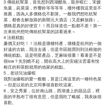
3 傳統杭幫菜，首先想到西湖醋魚，龍井蝦仁，宋嫂
魚羹，蒓菜湯，炸響鈴等等等等，樓外樓我這里並不
推薦，因為人多價格也不劃算。一般我們想吃杭幫
菜，都會去解放路的新開元大酒店（又是解放路）。
價格是真的好便宜！！而且味道也一點都不差！第一
次來杭州想吃傳統杭幫菜的請看過來～
4 法根糕點
廉價又好吃！！法根是塘棲特產，塘棲是杭州的一個
好遠的古鎮，我沒去過，但是市區能買到到法根做的
傳統糕點。這是明星產品，芝麻味很重！看著是不是
很low？先別瞧不起，開在高大上的安縵法雲還有悅
榕庄的和茶館就用的他家的糕點。
5，老頭兒油爆蝦
我對油爆蝦的愛一般般，算是江南這里的一種特色菜
～但是以前的北京同事很喜歡吃這家。
6，安之秀菓，位於南山路，西湖邊上的甜品店，裡
面的半熟布丁很有意思，但是我吃了略膩，我表妹很
喜歡。