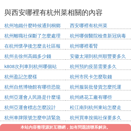
與西安哪裡有杭州菜相關的內容
杭州地鐵什麼時候通到桐鄉
西安哪裡有杭州菜
杭州離職社保斷了怎麼處理
杭州哪個醫院檢查新冠病毒
在杭州懷孕後怎麼去社區報
杭州哪裡看腎
備
杭州去徐州高鐵多少錢
安徽太湖到杭州順豐要多久
k808次列車到杭州哪個站
杭州預約疫苗需要多久
杭州盈記怎麼樣
杭州市民卡怎麼取錢
杭州自然博物館有哪些恐龍
杭州服裝批發貨怎麼托運
杭州亞運會人民路是什麼場
杭州綉花工廠有哪些
館
杭州亞運會標志怎麼設計
松江南到杭州東站怎麼走
杭州車牌限號怎麼申請緊急
杭州買車按揭社保要多久
出行
本站內容整理源於互聯網，如有問題請聯系解決。