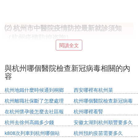
⑵ 杭州市中醫院疫情防控最新就診須知
（杭州疫情防控咨詢）
閱讀全文
門診就醫
_各醫療機構要繼續做好門診預檢分診工作，通過預
與杭州哪個醫院檢查新冠病毒相關的內
約診療平台、現場出示等多種方式，查看就診患者48
容
小時核酸檢測結果。
_門診區域要劃分出核酸陽性診療區和核酸陰性診療
杭州地鐵什麼時候通到桐鄉
西安哪裡有杭州菜
區，分別接診相應患者。
杭州離職社保斷了怎麼處理
杭州哪個醫院檢查新冠病毒
急診就醫
對於急診就診患者不得以沒有48小時核酸結果為由影
在杭州懷孕後怎麼去社區報
杭州哪裡看腎
響救治。
備
杭州去徐州高鐵多少錢
安徽太湖到杭州順豐要多久
_有48小時核酸檢測結果的，直接進入急診診療區
k808次列車到杭州哪個站
杭州預約疫苗需要多久
域；