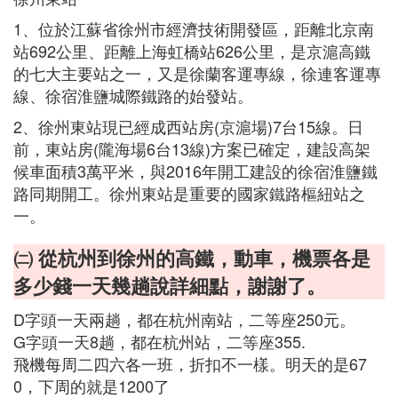
1、位於江蘇省徐州市經濟技術開發區，距離北京南
站692公里、距離上海虹橋站626公里，是京滬高鐵
的七大主要站之一，又是徐蘭客運專線，徐連客運專
線、徐宿淮鹽城際鐵路的始發站。
2、徐州東站現已經成西站房(京滬場)7台15線。日
前，東站房(隴海場6台13線)方案已確定，建設高架
候車面積3萬平米，與2016年開工建設的徐宿淮鹽鐵
路同期開工。徐州東站是重要的國家鐵路樞紐站之
一。
㈡ 從杭州到徐州的高鐵，動車，機票各是
多少錢一天幾趟說詳細點，謝謝了。
D字頭一天兩趟，都在杭州南站，二等座250元。
G字頭一天8趟，都在杭州站，二等座355.
飛機每周二四六各一班，折扣不一樣。明天的是67
0，下周的就是1200了