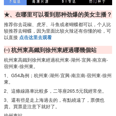
★、在哪里可以看到那种劲爆的美女主播？
推荐你去花椒、虎牙、斗鱼或者蝴蝶都可以，个人比
较推荐去蝴蝶，因为里面比较火辣还有你懂的哈，可
以直接
点击这里去观看
㈠ 杭州東高鐵到徐州東經過哪幾個站
杭州東高鐵到徐州東經過杭州東-湖州-宜興-南京南-
宿州東-徐州東。
1、G54為例；杭州東-湖州-宜興-南京南-宿州東-徐州
東。
2、這條線路車比較多，二等座265.5元我經常坐。
3、還有些是走上海過去的，有點繞遠了，票價也
貴。買票是注意下就好了。
徐州東站