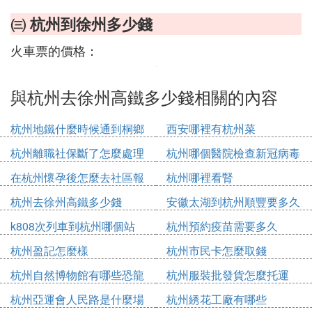
㈢ 杭州到徐州多少錢
火車票的價格：
與杭州去徐州高鐵多少錢相關的內容
杭州地鐵什麼時候通到桐鄉
西安哪裡有杭州菜
杭州離職社保斷了怎麼處理
杭州哪個醫院檢查新冠病毒
在杭州懷孕後怎麼去社區報
杭州哪裡看腎
備
杭州去徐州高鐵多少錢
安徽太湖到杭州順豐要多久
k808次列車到杭州哪個站
杭州預約疫苗需要多久
杭州盈記怎麼樣
杭州市民卡怎麼取錢
杭州自然博物館有哪些恐龍
杭州服裝批發貨怎麼托運
杭州亞運會人民路是什麼場
杭州綉花工廠有哪些