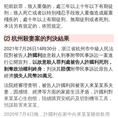
犯前款罪，致人重傷的，處三年以上十年以下有期徒
刑；致人死亡或者以特別殘忍手段致人重傷造成嚴重
殘疾的，處十年以上有期徒刑、無期徒刑或者死刑。
本法另有規定的，依照規定。
⑵ 杭州殺妻案的判決結果
2021年7月26日14時30分，浙江省杭州市中級人民法
院對被告人
故意殺人刑事附帶民事訴訟一案進
許國利
行公開宣判，
以故意殺人罪判處被告人許國利死刑，
；判決其
附帶民事訴訟原告人
剝奪政治權利終身
賠償
經濟
。
損失人民幣20萬元
法院經審理查明，被告人許國利與被害人來某某系夫
妻，因感情、經濟等方面的家庭生活矛盾，許國利對
來某某心生怨恨，陸續購買安眠葯及切割機等工具，
預謀殺害來某某。
2020年7月4日晚，許國利在家中向來某某睡前飲用