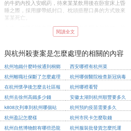
的牛奶內投入安眠葯，待來某某飲用後在卧室床上昏
睡之際，採用膠帶紙封口、枕頭捂壓口鼻的方式致來
某某死亡。
之後，許國利將來某某屍體搬至衛生間進行肢解，後
閱讀全文
分散拋棄。作案後，被告人許國利編造虛假信息，對
外謊稱來某某失蹤，逃避偵查。同年7月22日，公安
機關篩查小區化糞池發現來某某的部分人體組織，於
與杭州殺妻案是怎麼處理的相關的內容
次日將許國利抓獲歸案。
杭州地鐵什麼時候通到桐鄉
西安哪裡有杭州菜
法院審理認為：
杭州離職社保斷了怎麼處理
杭州哪個醫院檢查新冠病毒
被告人許國利因婚姻家庭矛盾對妻子來某某心生怨
在杭州懷孕後怎麼去社區報
杭州哪裡看腎
恨，有預謀地將來某某殺害，其行為已構成故意殺人
備
罪。該案事實清楚，證據確實、充分，公訴機關指控
杭州去徐州高鐵多少錢
安徽太湖到杭州順豐要多久
的罪名成立。
k808次列車到杭州哪個站
杭州預約疫苗需要多久
許國利平時表現正常，表達清楚、邏輯清晰，有現實
杭州盈記怎麼樣
杭州市民卡怎麼取錢
的殺人動機，有計劃地實施犯罪行為，為逃避偵查在
作案後編造虛假信息，沒有任何患精神病的跡象。
杭州自然博物館有哪些恐龍
杭州服裝批發貨怎麼托運