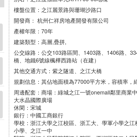
樓盤位置：之江麗景路與珊瑚沙路口
開發商： 杭州仁祥房地產開發有限公司
產權年限：70年
建築類型：高層,疊拼,
公交線路：公交103路區間、1403路、1406路、3
橋、地鐵6號線楓樺西路站（在建）
其他交通方式：紫之隧道、之江大橋
規劃信息：其佔地面積為77000平方米，容積率，綠
周邊配套：商場：綠城之江一號onemall鄰里商
大水晶國際廣場
休閑：宋城
銀行：中國工商銀行
學校：浙江大學之江校區、浙工大、學軍小學之江
小學、之江一中