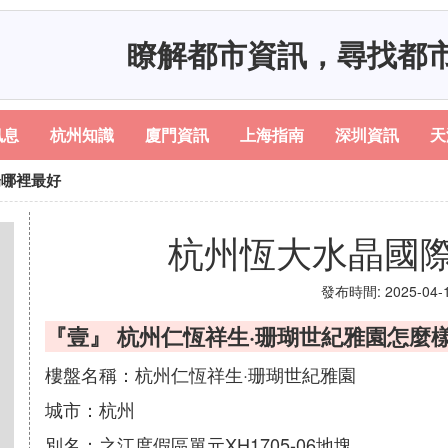
瞭解都市資訊，尋找都
訊息
杭州知識
廈門資訊
上海指南
深圳資訊
天
場哪裡最好
杭州恆大水晶國
發布時間: 2025-04-16
『壹』 杭州仁恆祥生·珊瑚世紀雅園怎麼
樓盤名稱：杭州仁恆祥生·珊瑚世紀雅園
城市：杭州
別名：之江度假區單元XH1705-06地塊