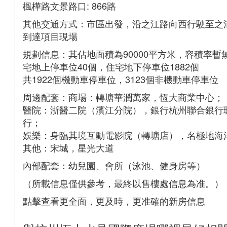
楓樺路文景路口: 866路
其他交通方式：市區出發，沿之江路向西行駛至之浦
到達項目現場
規劃信息：其佔地面積為90000平方米，容積率暫
宅地上停車位40個，住宅地下停車位1882個
共1922個機動車停車位，3123個非機動車停車位
周邊配套：商場：轉塘華潤萬家，恆大商業中心；
醫院：浙醫二院（濱江分院），銀行杭州聯合銀行
行；
娛樂：身臨其境互動電影院（轉塘店），名極地海
其他：宋城，星光大道
內部配套：幼兒園、會所（泳池、健身房等）
（所載信息僅供參考，最終以售樓處信息為准。）
點擊查看更全面，更及時，更准確的新房信息