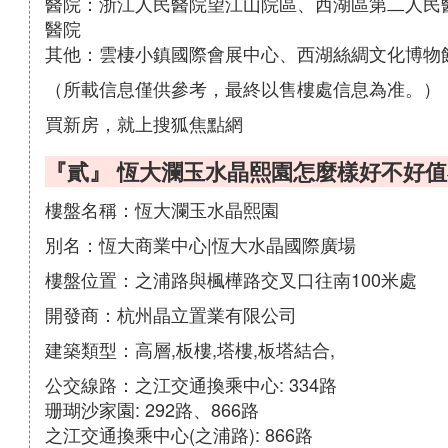
醫院：浙江人民醫院望江山院區、西湖區第二人民
醫院
其他：雲棲小鎮國際會展中心、西湖絲綢文化博物
（所載信息僅供參考，最終以售樓處信息為准。）
買新房，就上搜狐焦點網
『貳』 恆大瀾玉水晶熙園怎麼樣好不好
樓盤名稱：恆大瀾玉水晶熙園
別名：恆大商業中心|恆大水晶國際廣場
樓盤位置：之浦路與楓樺路交叉口往南100米處
開發商：杭州晶立置業有限公司
建築類型：高層,板樓,塔樓,板塔結合,
公交線路：之江交通換乘中心: 334路
珊瑚沙家園: 292路、866路
之江交通換乘中心(之浦路): 866路