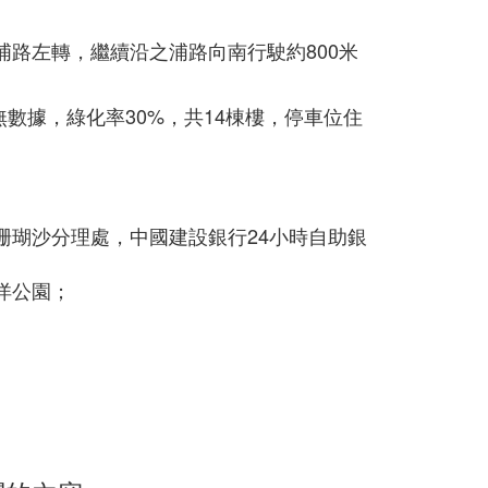
路左轉，繼續沿之浦路向南行駛約800米
無數據，綠化率30%，共14棟樓，停車位住
珊瑚沙分理處，中國建設銀行24小時自助銀
洋公園；