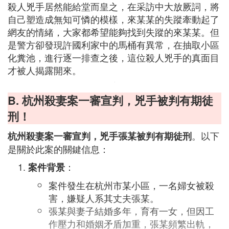
殺人兇手居然能給堂而皇之，在采訪中大放厥詞，將
自己塑造成無知可憐的模樣，來某某的失蹤牽動起了
網友的情緒，大家都希望能夠找到失蹤的來某某。但
是警方卻發現許國利家中的馬桶有異常，在抽取小區
化糞池，進行逐一排查之後，這位殺人兇手的真面目
才被人揭露開來。
B. 杭州殺妻案一審宣判，兇手被判有期徒
刑！
。以下
杭州殺妻案一審宣判，兇手張某被判有期徒刑
是關於此案的關鍵信息：
：
案件背景
案件發生在杭州市某小區，一名婦女被殺
害，嫌疑人系其丈夫張某。
張某與妻子結婚多年，育有一女，但因工
作壓力和婚姻矛盾加重，張某頻繁出軌，