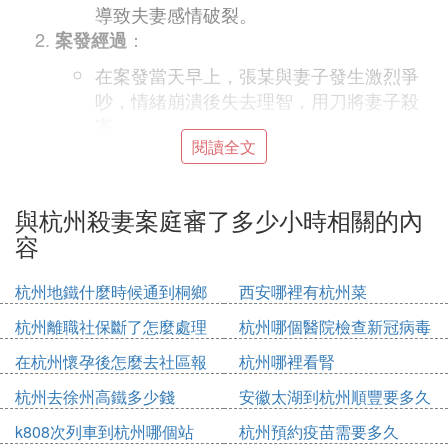
導致夫妻感情破裂。
：
案發經過
在案發當天早上，張某與妻子發生激烈爭
吵，情緒崩潰後失去理智，用刀將妻子殺
害。
閱讀全文
事發後，張某企圖自殺，但倖存了下來。
：
法律審判
在一審庭審中，張某認罪認罰，並向家人
與杭州殺妻案庭審了多少小時相關的內
和社會公開道歉。
容
盡管張某表達了悔意，但他的罪行極其嚴
重，最終被法院判處有期徒刑。
杭州地鐵什麼時候通到桐鄉
西安哪裡有杭州菜
：
社會警示
杭州離職社保斷了怎麼處理
杭州哪個醫院檢查新冠病毒
此案警示我們，婚姻是承擔責任的人生大
在杭州懷孕後怎麼去社區報
杭州哪裡看腎
事，需要雙方共同努力維護。
備
任何違法行為都有嚴重的後果，不僅影響
杭州去徐州高鐵多少錢
安徽太湖到杭州順豐要多久
個人，還可能對整個社會造成負面影響。
k808次列車到杭州哪個站
杭州預約疫苗需要多久
我們應該珍惜生命、關愛家人，同時也要