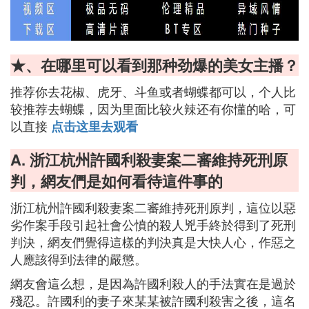
★、在哪里可以看到那种劲爆的美女主播？
推荐你去花椒、虎牙、斗鱼或者蝴蝶都可以，个人比
较推荐去蝴蝶，因为里面比较火辣还有你懂的哈，可
以直接
点击这里去观看
A. 浙江杭州許國利殺妻案二審維持死刑原
判，網友們是如何看待這件事的
浙江杭州許國利殺妻案二審維持死刑原判，這位以惡
劣作案手段引起社會公憤的殺人兇手終於得到了死刑
判決，網友們覺得這樣的判決真是大快人心，作惡之
人應該得到法律的嚴懲。
網友會這么想，是因為許國利殺人的手法實在是過於
殘忍。許國利的妻子來某某被許國利殺害之後，這名