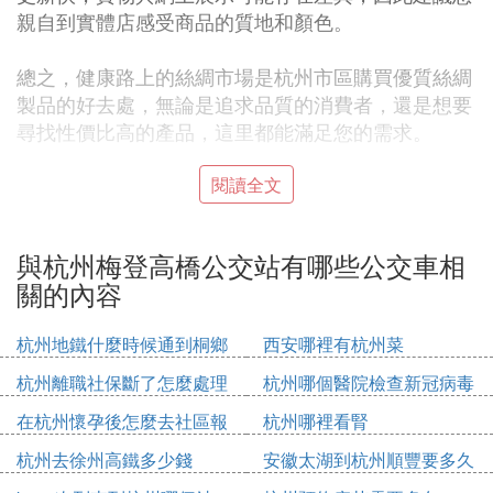
親自到實體店感受商品的質地和顏色。
總之，健康路上的絲綢市場是杭州市區購買優質絲綢
製品的好去處，無論是追求品質的消費者，還是想要
尋找性價比高的產品，這里都能滿足您的需求。
㈡ 杭州151公交車時刻表
閱讀全文
杭州151/K151
常規線 拱北小區4:30-23:30 雄鎮樓4:40-23:20 普通
與杭州梅登高橋公交站有哪些公交車相
車1.5元,空調車2元,每年3,4,10,11月,票價1.5元,可用I
關的內容
C卡:各類IC卡通用 電車公司
去程：拱北小區 - 定海新村 - 拱宸橋東 - 上塘路舟山
杭州地鐵什麼時候通到桐鄉
西安哪裡有杭州菜
路口 - 上塘路紹興路口 - 大關路口 - 上塘路口 - 啞巴
杭州離職社保斷了怎麼處理
杭州哪個醫院檢查新冠病毒
弄 - 賣魚橋 - 倉基新村 - 米市巷 - 湖墅路沈塘橋 - 半
道紅 - 武林小廣場 - 武林廣場(體育場路) - 梅登高橋 -
在杭州懷孕後怎麼去社區報
杭州哪裡看腎
豐樂橋北 - 水漾橋 - 市三醫院北 - 香榭商務大廈 - 姚
備
杭州去徐州高鐵多少錢
安徽太湖到杭州順豐要多久
園寺巷 - 望江門 - 撫寧巷 - 雄鎮樓 (24站)