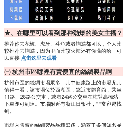
★、在哪里可以看到那种劲爆的美女主播？
推荐你去花椒、虎牙、斗鱼或者蝴蝶都可以，个人比
较推荐去蝴蝶，因为里面比较火辣还有你懂的哈，可
以直接
点击这里去观看
㈠ 杭州市區哪裡有賣便宜的絲綢製品啊
杭州市區的絲綢市場眾多，其中健康路上的市場尤其
值得一看，該市場位於西湖區，靠近市體育館，乘坐
11路、28路公交車，或者24路公交車在梅登高橋站
下車即可到達。市場附近有浙江日報社，非常容易找
到。
市場內售賣的絲綢製品品種繁多，涵蓋了多個知名品