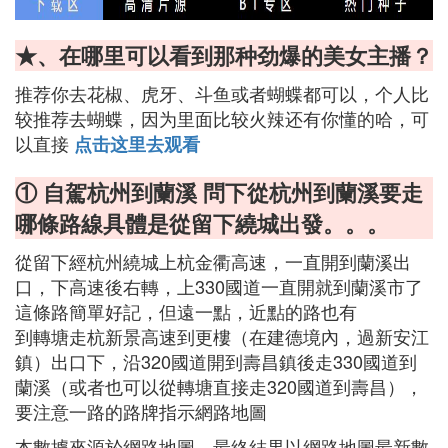
★、在哪里可以看到那种劲爆的美女主播？
推荐你去花椒、虎牙、斗鱼或者蝴蝶都可以，个人比
较推荐去蝴蝶，因为里面比较火辣还有你懂的哈，可
以直接
点击这里去观看
① 自駕杭州到蘭溪 問下從杭州到蘭溪要走
哪條路線具體是從留下繞城出發。。。
從留下經杭州繞城上杭金衢高速，一直開到蘭溪出
口，下高速後右轉，上330國道一直開就到蘭溪市了
這條路簡單好記，但遠一點，近點的路也有
到轉塘走杭新景高速到更樓（在建德境內，過新安江
鎮）出口下，沿320國道開到壽昌鎮後走330國道到
蘭溪（或者也可以從轉塘直接走320國道到壽昌），
要注意一路的路牌指示網路地圖
本數據來源於網路地圖，最終結果以網路地圖最新數