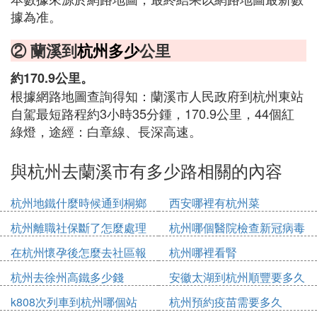
據為准。
② 蘭溪到
杭州多少
公里
約170.9公里。
根據網路地圖查詢得知：蘭溪市人民政府到杭州東站
自駕最短路程約3小時35分鍾，170.9公里，44個紅
綠燈，途經：白章線、長深高速。
與杭州去蘭溪市有多少路相關的內容
杭州地鐵什麼時候通到桐鄉
西安哪裡有杭州菜
杭州離職社保斷了怎麼處理
杭州哪個醫院檢查新冠病毒
在杭州懷孕後怎麼去社區報
杭州哪裡看腎
備
杭州去徐州高鐵多少錢
安徽太湖到杭州順豐要多久
k808次列車到杭州哪個站
杭州預約疫苗需要多久