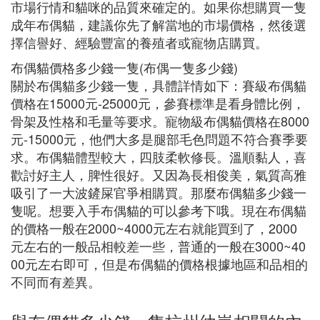
市場行情和貓咪的品質來確定的。如果你想購買一隻
成年布偶貓，建議你先了解當地的市場價格，然後選
擇信譽好、經驗豐富的養殖者或寵物店購買。
布偶貓價格多少錢一隻(布偶一隻多少錢)
關於布偶貓多少錢一隻，具體詳情如下：賽級布偶貓
價格在15000元-25000元，參賽標準是看身體比例，
骨架及性格和毛量等要求。寵物級布偶貓價格在8000
元-15000元，他們大多是腿部毛色問題不符合賽季要
求。布偶貓體型較大，四肢柔軟修長。溫順黏人，喜
歡討好主人，脾性很好。又因為長相俊美，氣質高雅
吸引了一大波鏟屎官爭相購買。那麼布偶貓多少錢一
隻呢。想要入手布偶貓的可以參考下哦。現在布偶貓
的價格一般在2000~4000元左右就能買到了，2000
元左右的一般品相較差一些，普通的一般在3000~40
00元左右即可，但是布偶貓的價格根據地區和品相的
不同而有差異。