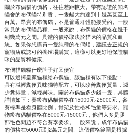
關於布偶貓的價格，往往差距較大。帶有認證的知名
貓舍的布偶貓特別貴，一隻貓大約達到十幾萬甚至上
百萬。昂貴的布偶貓，不是普通群體能接受的。一般
常見的布偶貓品種。一般來說，布偶貓的價格在幾千
到幾萬元之間。具體的價格取決於貓咪的品質和血
統。如果你想購買一隻純種的布偶貓，建議去正規的
寵物店或認可的養殖場購買，這樣可以更好地保證貓
咪的品質和健康。
布偶貓貓糧什麼牌子好又便宜
可以選擇皇家貓糧給布偶貓。該貓糧有以下優點：
具有減輕糞便異味獨特配方，可以改善糞便質量，減
少糞排量，減輕異味。關於布偶貓多少錢一隻，具體
詳情如下：賽級布偶貓價格在15000元-25000元，參
賽標準是看身體比例，骨架及性格和毛量等要求。寵
物級布偶貓價格在8000元-15000元，他們大多是腿
部毛色問題不符合賽季要求。一般來說，成年布偶貓
的價格在5000元到2萬元之間。這個價格範圍是根據