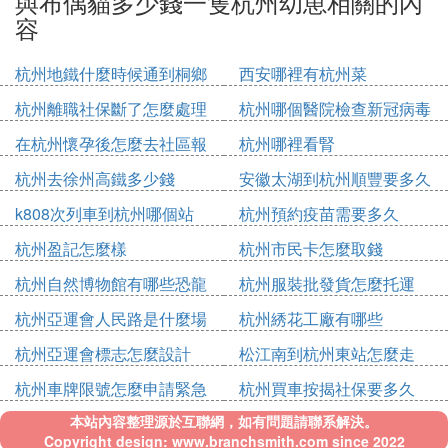
與布偶貓多少錢一隻杭州幼崽相關的內
容
杭州地鐵什麼時候通到桐鄉
西安哪裡有杭州菜
杭州離職社保斷了怎麼處理
杭州哪個醫院檢查新冠病毒
在杭州懷孕後怎麼去社區報
杭州哪裡看腎
備
杭州去徐州高鐵多少錢
安徽太湖到杭州順豐要多久
k808次列車到杭州哪個站
杭州預約疫苗需要多久
杭州盈記怎麼樣
杭州市民卡怎麼取錢
杭州自然博物館有哪些恐龍
杭州服裝批發貨怎麼托運
杭州亞運會人民路是什麼場
杭州綉花工廠有哪些
館
杭州亞運會標志怎麼設計
松江南到杭州東站怎麼走
杭州車牌限號怎麼申請緊急
杭州買車按揭社保要多久
出行
本站內容整理源於互聯網，如有問題請聯系解決。
Copyright design: www.branchsmith.com since 2022