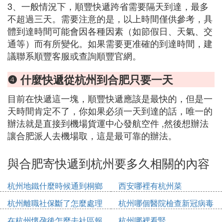
3、一般情況下，順豐快遞跨省需要隔天到達，最多
不超過三天。需要注意的是，以上時間僅供參考，具
體到達時間可能會因各種因素（如節假日、天氣、交
通等）而有所變化。如果需要更准確的到達時間，建
議聯系順豐客服或查詢順豐官網。
❹ 什麼快遞從杭州到合肥只要一天
目前在快遞這一塊，順豐快遞應該是最快的，但是一
天時間肯定不了，你如果必須一天到達的話，唯一的
辦法就是直接到機場貨運中心發航空件 ,然後想辦法
讓合肥派人去機場取，這是最可靠的辦法。
與合肥寄快遞到杭州要多久相關的內容
杭州地鐵什麼時候通到桐鄉
西安哪裡有杭州菜
杭州離職社保斷了怎麼處理
杭州哪個醫院檢查新冠病毒
在杭州懷孕後怎麼去社區報
杭州哪裡看腎