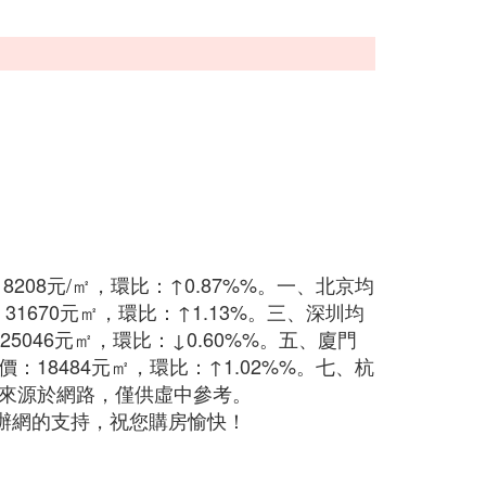
08元/㎡，環比：↑0.87%%。一、北京均
：31670元㎡，環比：↑1.13%。三、深圳均
25046元㎡，環比：↓0.60%%。五、廈門
價：18484元㎡，環比：↑1.02%%。七、杭
價格來源於網路，僅供虛中參考。
辦網的支持，祝您購房愉快！