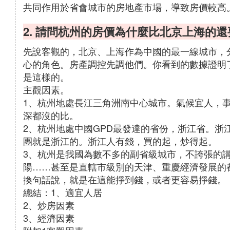
共同作用於省會城市的房地產市場，導致房價較高
2. 請問杭州的房價為什麼比北京上海的還
先說客觀的，北京、上海作為中國的最一線城市，
心的角色。房產調控先調他們。你看到的數據證明
是這樣的。
主觀因素。
1、杭州地處長江三角洲南中心城市。氣候宜人，
深都沒的比。
2、杭州地處中國GPD最發達的省份，浙江省。浙
團就是浙江的。浙江人有錢，買的起，炒得起。
3、杭州是我國為數不多的副省級城市，不誇張的
陽……甚至是直轄市級別的天津、重慶經濟發展的
換句話說，就是在這能掙到錢，或者更容易掙錢。
總結：1、適宜人居
2、炒房因素
3、經濟因素