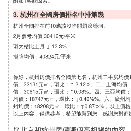
附加1客觀因素。
3. 杭州在全國房價排名中排第幾
杭州全國排在前10應該沒啥問題滾譽洞。
2月參考均價 30416元/平米
環大枯比上月 ↓ 13.3%
掛牌均價：40824元/平米
你好，杭州房價排名全國第七名，杭州二手房均價182
價：32131元㎡，環比：↑ 2.12%。二、上海均價
價：30615元㎡，環比：↑0.08%。四、三亞均價：
均價：18747元㎡，環比：↓0.49%%。六、廣州均
州均價：18208元㎡，環比：↑0.87%%，以上
以上內容，僅供參考，希望能幫到您。感謝您對商
與北京和杭州房價哪個高相關的內容