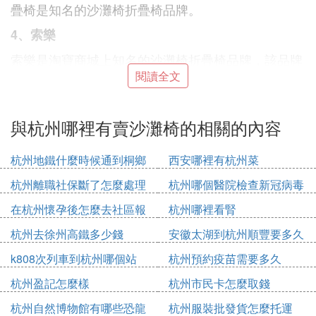
疊椅是知名的沙灘椅折疊椅品牌。
4、索樂
索樂是淘寶商城上知名的沙灘椅折疊椅品牌，該品牌
主要銷售這類休閑沙灘椅折疊椅、折疊椅、躺椅等休
閱讀全文
閑傢具。
與杭州哪裡有賣沙灘椅的相關的內容
5、BX
杭州地鐵什麼時候通到桐鄉
西安哪裡有杭州菜
BX是目前網路上知名的電銷休閑品牌，品牌的主要
杭州離職社保斷了怎麼處理
杭州哪個醫院檢查新冠病毒
產品有躺椅、沙灘椅折疊椅、衣帽架、層架、折疊椅
在杭州懷孕後怎麼去社區報
杭州哪裡看腎
等一系列的休閑傢具產品。
備
杭州去徐州高鐵多少錢
安徽太湖到杭州順豐要多久
6、藍漫
k808次列車到杭州哪個站
杭州預約疫苗需要多久
藍漫沙灘椅折疊椅品牌是永康市藍漫休閑用品有限公
司旗下的主打品牌，該公司主要生產沙灘椅折疊椅、
杭州盈記怎麼樣
杭州市民卡怎麼取錢
沙灘椅、大躺椅、吊床、鞦韆椅等各種系列的室內外
杭州自然博物館有哪些恐龍
杭州服裝批發貨怎麼托運