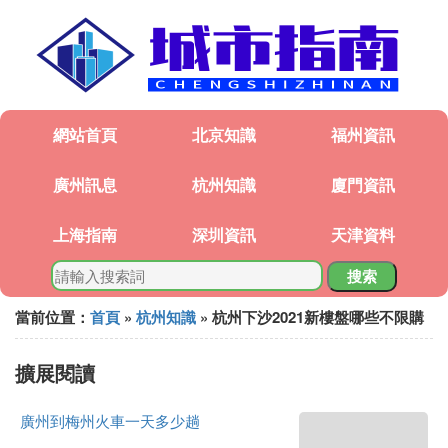
網站首頁
北京知識
福州資訊
廣州訊息
杭州知識
廈門資訊
上海指南
深圳資訊
天津資料
搜索
當前位置：
首頁
»
杭州知識
» 杭州下沙2021新樓盤哪些不限購
擴展閱讀
廣州到梅州火車一天多少趟