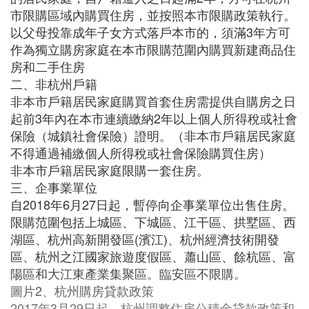
市限購區域內購買住房，並按照本市限購政策執行。
以父母投靠成年子女方式落戶本市的，須滿3年方可
作為獨立購房家庭在本市限購范圍內購買新建商品住
房和二手住房
二、非杭州戶籍
非本市戶籍居民家庭購買首套住房需提供自購房之日
起前3年內在本市連續繳納2年以上個人所得稅或社會
保險（城鎮社會保險）證明。（非本市戶籍居民家庭
不得通過補繳個人所得稅或社會保險購買住房）
非本市戶籍居民家庭限購一套住房。
三、企事業單位
自2018年6月27日起，暫停向企事業單位出售住房。
限購范圍包括上城區、下城區、江干區、拱墅區、西
湖區、杭州高新開發區(濱江)、杭州經濟技術開發
區、杭州之江國家旅遊度假區、蕭山區、餘杭區、富
陽區和大江東產業集聚區。臨安區不限購。
圖片2、杭州購房貸款政策
2017年3月29日起，杭州調整住房公積金貸款政策和