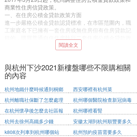
商業性住房信貸政策。
一、在住房公積金貸款政策方面
進一步嚴格公積金貸款認貸標准，在市區范圍內，職
工家庭名下已擁有一套住房或無住房但有住房貸款記
錄的，購買普通自住住房執行二套住房公積金貸款政
策，貸款首付款比例不低於60%，公積金貸款利率按
閱讀全文
同期住房公積金貸款基準利率1.1倍執行。
二、在商業性住房貸款方面
與杭州下沙2021新樓盤哪些不限購相關
一是進一步調整信貸首付比例，在市區范圍內，對於
的內容
已擁有一套住房，或無住房但有住房貸款記錄的居民
家庭，申請商業性個人住房貸款購買住房，執行二套
杭州地鐵什麼時候通到桐鄉
西安哪裡有杭州菜
房信貸政策，首付款比例不低於60%。
二是要求各商業銀行嚴格審核借款人還款能力，嚴格
杭州離職社保斷了怎麼處理
杭州哪個醫院檢查新冠病毒
落實月供收入比不超過50%等政策要求，對已成年、
在杭州懷孕後怎麼去社區報
杭州哪裡看腎
未就業、無固定收入且還款資金來源於其他共同還款
備
人的借款人，可參照二套房信貸政策執行。三是嚴格
杭州去徐州高鐵多少錢
安徽太湖到杭州順豐要多久
審核個人住房貸款首付款資金來源，嚴禁各類「加杠
k808次列車到杭州哪個站
杭州預約疫苗需要多久