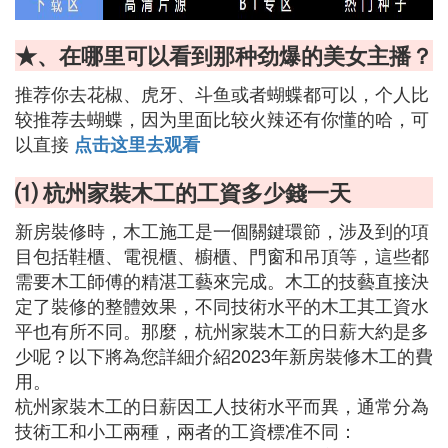
★、在哪里可以看到那种劲爆的美女主播？
推荐你去花椒、虎牙、斗鱼或者蝴蝶都可以，个人比
较推荐去蝴蝶，因为里面比较火辣还有你懂的哈，可
以直接
点击这里去观看
⑴ 杭州家裝木工的工資多少錢一天
新房裝修時，木工施工是一個關鍵環節，涉及到的項
目包括鞋櫃、電視櫃、櫥櫃、門窗和吊頂等，這些都
需要木工師傅的精湛工藝來完成。木工的技藝直接決
定了裝修的整體效果，不同技術水平的木工其工資水
平也有所不同。那麼，杭州家裝木工的日薪大約是多
少呢？以下將為您詳細介紹2023年新房裝修木工的費
用。
杭州家裝木工的日薪因工人技術水平而異，通常分為
技術工和小工兩種，兩者的工資標准不同：