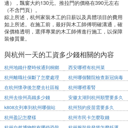
邊），飄窗大約130元。推拉門的價格在390元左右
（不含門頁）。
綜上所述，杭州家裝木工的日薪以及具體項目的費用
如上所述。在施工前，最好與木工師傅明確溝通，確
保價格透明，選擇專業的木工師傅進行施工，以保障
裝修質量。
與杭州一天的工資多少錢相關的內容
杭州地鐵什麼時候通到桐鄉
西安哪裡有杭州菜
杭州離職社保斷了怎麼處理
杭州哪個醫院檢查新冠病毒
在杭州懷孕後怎麼去社區報
杭州哪裡看腎
備
杭州去徐州高鐵多少錢
安徽太湖到杭州順豐要多久
k808次列車到杭州哪個站
杭州預約疫苗需要多久
杭州盈記怎麼樣
杭州市民卡怎麼取錢
杭州自然博物館有哪些恐龍
杭州服裝批發貨怎麼托運