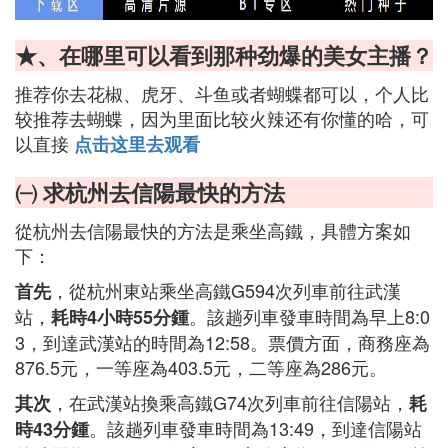
★、在哪里可以看到那种劲爆的美女主播？
推荐你去花椒、虎牙、斗鱼或者蝴蝶都可以，个人比
较推荐去蝴蝶，因为里面比较火辣还有你懂的哈，可
以直接
点击这里去观看
㈠ 求杭州去信陽最快的方法
從杭州去信陽最快的方法是乘坐高鐵，具體方案如
下：
，從杭州東站乘坐高鐵G594次列車前往武漢
首先
站，
。該趟列車發車時間為早上8:0
耗時4小時55分鍾
3，到達武漢站的時間為12:58。票價方面，商務座為
876.5元，一等座為403.5元，二等座為286元。
，在武漢站換乘高鐵G74次列車前往信陽站，
其次
耗
。該趟列車發車時間為13:49，到達信陽站
時43分鍾