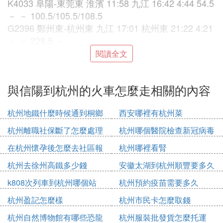
K4033 阜陽-東莞東 淮濱 11:58 九江 16:42 4:44 54.5
－ － 100.5/105.5/108.5
G2396 鄭州東-杭州東 九江 17:01 杭州東 21:22 4:21
－ － 228.5 －
閱讀全文
K133 蘭州-深圳西 淮濱 13:11 九江 18:42 5:31 54.5
－ － 100.5/105.5/108.5
與信陽到杭州的火車怎麼走相關的內容
K752 信陽-上海南 九江 19:40 杭州東 3:14 7:34 86
－ － 152/156/161
杭州地鐵什麼時候通到桐鄉
西安哪裡有杭州菜
K1372 九江-上海南 九江 19:53 杭州東 2:21 6:28 86
－ － 152/156/161
杭州離職社保斷了怎麼處理
杭州哪個醫院檢查新冠病毒
在杭州懷孕後怎麼去社區報
杭州哪裡看腎
K4359 阜陽-東莞東 淮濱 16:30 九江 21:47 5:17 31.5
備
52.5 － 65.5/68.5/70.5
杭州去徐州高鐵多少錢
安徽太湖到杭州順豐要多久
K1218 南昌-寧波 九江 22:20 杭州 7:42 9:22 86 － －
k808次列車到杭州哪個站
杭州預約疫苗需要多久
152/156/161
杭州盈記怎麼樣
杭州市民卡怎麼取錢
㈢ 信陽至杭州最優線路，帶著小孩，坐火
杭州自然博物館有哪些恐龍
杭州服裝批發貨怎麼托運