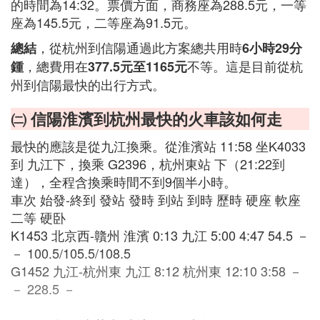
的時間為14:32。票價方面，商務座為288.5元，一等
座為145.5元，二等座為91.5元。
，從杭州到信陽通過此方案總共用時
總結
6小時29分
，總費用在
不等。這是目前從杭
鍾
377.5元至1165元
州到信陽最快的出行方式。
㈡ 信陽淮濱到杭州最快的火車該如何走
最快的應該是從九江換乘。從淮濱站 11:58 坐K4033
到 九江下，換乘 G2396，杭州東站 下（21:22到
達），全程含換乘時間不到9個半小時。
車次 始發-終到 發站 發時 到站 到時 歷時 硬座 軟座
二等 硬卧
K1453 北京西-贛州 淮濱 0:13 九江 5:00 4:47 54.5 －
－ 100.5/105.5/108.5
G1452 九江-杭州東 九江 8:12 杭州東 12:10 3:58 －
－ 228.5 －