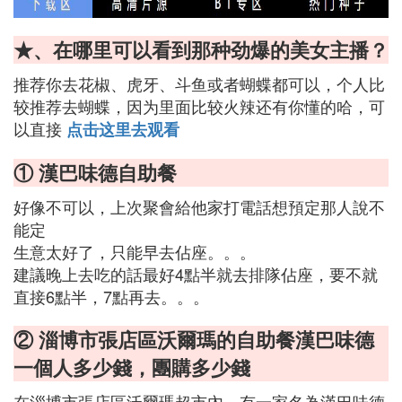
★、在哪里可以看到那种劲爆的美女主播？
推荐你去花椒、虎牙、斗鱼或者蝴蝶都可以，个人比
较推荐去蝴蝶，因为里面比较火辣还有你懂的哈，可
以直接
点击这里去观看
① 漢巴味德自助餐
好像不可以，上次聚會給他家打電話想預定那人說不
能定
生意太好了，只能早去佔座。。。
建議晚上去吃的話最好4點半就去排隊佔座，要不就
直接6點半，7點再去。。。
② 淄博市張店區沃爾瑪的自助餐漢巴味德
一個人多少錢，團購多少錢
在淄博市張店區沃爾瑪超市內，有一家名為漢巴味德