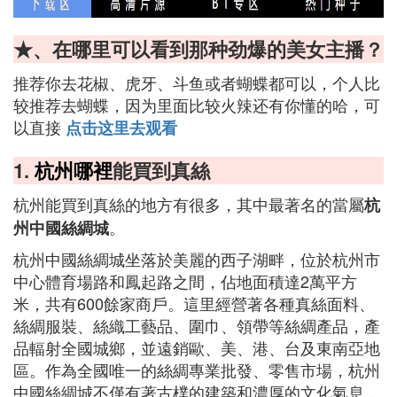
★、在哪里可以看到那种劲爆的美女主播？
推荐你去花椒、虎牙、斗鱼或者蝴蝶都可以，个人比
较推荐去蝴蝶，因为里面比较火辣还有你懂的哈，可
以直接
点击这里去观看
1.
杭州哪裡
能買到真絲
杭州能買到真絲的地方有很多，其中最著名的當屬
杭
。
州中國絲綢城
杭州中國絲綢城坐落於美麗的西子湖畔，位於杭州市
中心體育場路和鳳起路之間，佔地面積達2萬平方
米，共有600餘家商戶。這里經營著各種真絲面料、
絲綢服裝、絲織工藝品、圍巾、領帶等絲綢產品，產
品輻射全國城鄉，並遠銷歐、美、港、台及東南亞地
區。作為全國唯一的絲綢專業批發、零售市場，杭州
中國絲綢城不僅有著古樸的建築和濃厚的文化氣息，