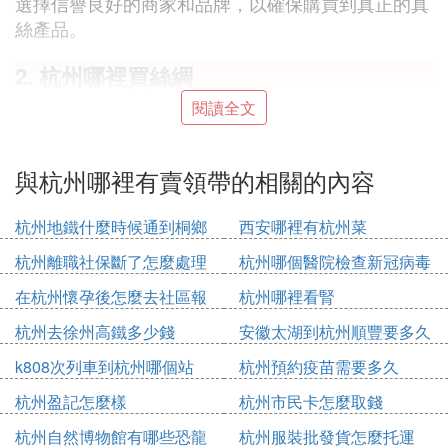
選擇信譽良好的商家和品牌，以確保購買到真正的真
絲產品。
2. 杭州哪裡買絲綢
閱讀全文
杭州買絲綢的最佳地點是中國絲綢城。
中國絲綢城位於杭州市拱墅區鳳起路至體育場路之
間，這里匯聚了600餘家絲綢商戶，是杭州乃至全國
與杭州哪裡有賣領帶的相關的內容
最大的絲綢專業批發、零售市場。該市場不僅產品種
類繁多，包括各種真絲面料、絲綢服裝、絲織工藝
杭州地鐵什麼時候通到桐鄉
西安哪裡有杭州菜
品、圍巾、領帶等，而且價格相對合理，適合不同層
杭州離職社保斷了怎麼處理
杭州哪個醫院檢查新冠病毒
次的消費者。此外，中國絲綢城還因其古樸的建築風
在杭州懷孕後怎麼去社區報
杭州哪裡看腎
格和濃厚的文化氣息而聞名，遊客在購物的同時還能
備
感受到濃厚的絲綢文化氛圍。
杭州去徐州高鐵多少錢
安徽太湖到杭州順豐要多久
：
具體來說，中國絲綢城的優勢在於
k808次列車到杭州哪個站
杭州預約疫苗需要多久
*
：無論是高端的真絲製品還是性價比較高
品種齊全
杭州盈記怎麼樣
杭州市民卡怎麼取錢
的絲綢商品，這里都能找到，滿足不同消費者的需
杭州自然博物館有哪些恐龍
杭州服裝批發貨怎麼托運
求。