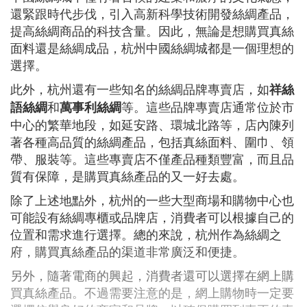
還緊跟時代步伐，引入高新科學技術開發絲綢產品，
提高絲綢商品的科技含量。因此，無論是想購買真絲
面料還是絲綢成品，杭州中國絲綢城都是一個理想的
選擇。
此外，杭州還有一些知名的絲綢品牌專賣店，如
祥絲
和
等。這些品牌專賣店通常位於市
語絲綢
萬事利絲綢
中心的繁華地段，如延安路、環城北路等，店內陳列
著各種高品質的絲綢產品，包括真絲面料、圍巾、領
帶、服裝等。這些專賣店不僅產品種類豐富，而且品
質有保障，是購買真絲產品的又一好去處。
除了上述地點外，杭州的一些大型商場和購物中心也
可能設有絲綢專櫃或品牌店，消費者可以根據自己的
位置和需求進行選擇。總的來說，杭州作為絲綢之
府，購買真絲產品的渠道非常廣泛和便捷。
另外，隨著電商的興起，消費者還可以選擇在網上購
買真絲產品。不過需要注意的是，網上購物時一定要