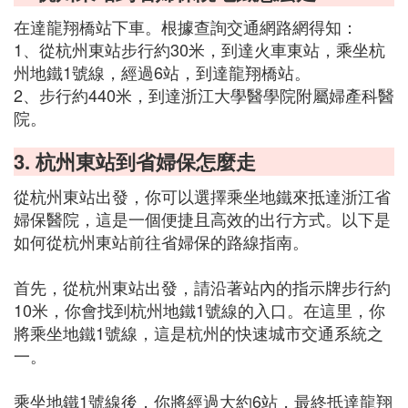
在達龍翔橋站下車。根據查詢交通網路網得知：
1、從杭州東站步行約30米，到達火車東站，乘坐杭
州地鐵1號線，經過6站，到達龍翔橋站。
2、步行約440米，到達浙江大學醫學院附屬婦產科醫
院。
3. 杭州東站到省婦保怎麼走
從杭州東站出發，你可以選擇乘坐地鐵來抵達浙江省
婦保醫院，這是一個便捷且高效的出行方式。以下是
如何從杭州東站前往省婦保的路線指南。
首先，從杭州東站出發，請沿著站內的指示牌步行約
10米，你會找到杭州地鐵1號線的入口。在這里，你
將乘坐地鐵1號線，這是杭州的快速城市交通系統之
一。
乘坐地鐵1號線後，你將經過大約6站，最終抵達龍翔