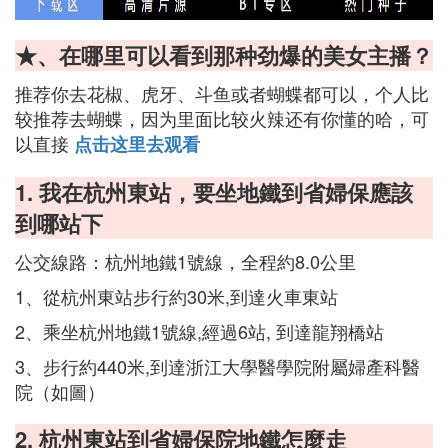
★、在哪里可以看到那种劲爆的美女主播？
推荐你去花椒、虎牙、斗鱼或者蝴蝶都可以，个人比
较推荐去蝴蝶，因为里面比较火辣还有你懂的哈，可
以直接
点击这里去观看
1. 我在杭州東站，要坐地鐵到省婦保應該
到哪站下
公交線路：杭州地鐵1號線，全程約8.0公里
1、從杭州東站步行約30米,到達火車東站
2、乘坐杭州地鐵1號線,經過6站, 到達龍翔橋站
3、步行約440米,到達浙江大學醫學院附屬婦產科醫
院（如圖）
2. 杭州東站到省婦保院地鐵怎麼走