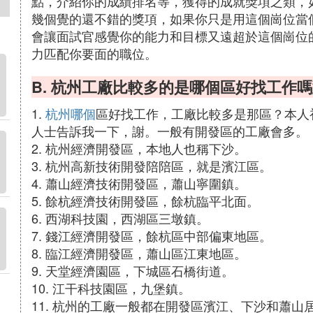
點，介紹你的成績排名等，獲得的成就獎項之類，
幾個覺的還不錯的獎項，如果你只是用這個崗位當
會讓面試官感覺你的能力和目標又遠超於這個崗位
力匹配你要面的職位。
B. 杭州工廠比較多的是哪個區好找工作
1.
杭州哪個
區好找工作，工廠比較多是那區？本人
人士告訴我一下，謝。一般有開發區的工廠會多。
2. 杭州經濟開發區，本地人也稱下沙。
3. 杭州高新技術開發陪陪區，就是濱江區。
4. 蕭山經濟技術開發區，蕭山寧圍鎮。
5. 餘杭經濟技術開發區，餘杭臨平北面。
6. 西湖科技園，西湖區三墩鎮。
7. 錢江經濟開發區，餘杭區中部偏東地區。
8. 臨江經濟開發區，蕭山區江東地區。
9. 天堂經濟園區，下城區石橋街道。
10. 江干科技園區，九堡鎮。
11. 杭州的工廠一般都在開發區濱江、下沙和蕭