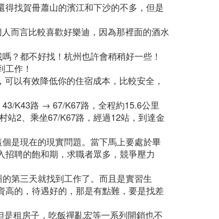
還得找賀冊蕭山的濱江和下沙的不多，但是
？個人而言比較喜歡好樂迪，因為那裡面的酒水
好找嗎？都不好找！杭州也許會稍稍好一些！
到工作！
e.），可以有效降低你的住宿成本，比較安全，
K43路 → 67/K67路，全程約15.6公里
村站2、乘坐67/K67路，經過12站，到達金
，這個是現在的現實問題。當下馬上要處於畢
入招聘的飽和期，求職者眾多，競爭壓力
杭州的第三天就找到工作了。而且是實習生
資高的，待遇好的，那是有點難，要是找差
。。但是租房子，吃飯禪亂宏等一系列開銷也不