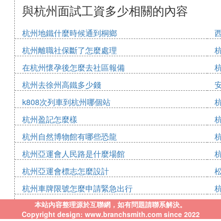
與杭州面試工資多少相關的內容
杭州地鐵什麼時候通到桐鄉
杭州離職社保斷了怎麼處理
在杭州懷孕後怎麼去社區報備
杭州去徐州高鐵多少錢
k808次列車到杭州哪個站
杭州盈記怎麼樣
杭州自然博物館有哪些恐龍
杭州亞運會人民路是什麼場館
杭州亞運會標志怎麼設計
杭州車牌限號怎麼申請緊急出行
本站內容整理源於互聯網，如有問題請聯系解決。
Copyright design: www.branchsmith.com since 2022