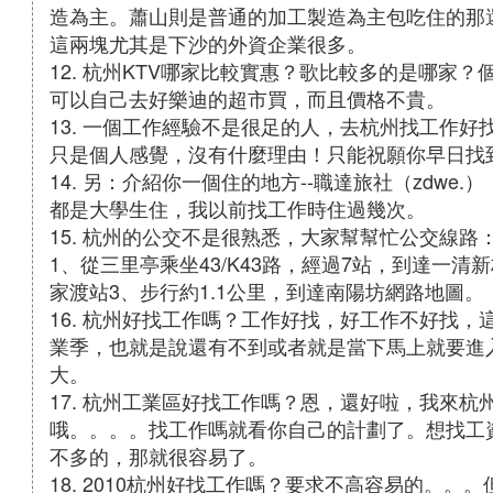
造為主。蕭山則是普通的加工製造為主包吃住的那
這兩塊尤其是下沙的外資企業很多。
12. 杭州KTV哪家比較實惠？歌比較多的是哪家
可以自己去好樂迪的超市買，而且價格不貴。
13. 一個工作經驗不是很足的人，去杭州找工作
只是個人感覺，沒有什麼理由！只能祝願你早日找
14. 另：介紹你一個住的地方--職達旅社（zdw
都是大學生住，我以前找工作時住過幾次。
15. 杭州的公交不是很熟悉，大家幫幫忙公交線路：43/
1、從三里亭乘坐43/K43路，經過7站，到達一清新
家渡站3、步行約1.1公里，到達南陽坊網路地圖。
16. 杭州好找工作嗎？工作好找，好工作不好找
業季，也就是說還有不到或者就是當下馬上就要進
大。
17. 杭州工業區好找工作嗎？恩，還好啦，我來
哦。。。。找工作嗎就看你自己的計劃了。想找工
不多的，那就很容易了。
18. 2010杭州好找工作嗎？要求不高容易的。