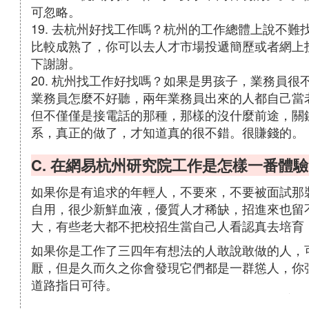
可忽略。
19. 去杭州好找工作嗎？杭州的工作總體上說不
比較成熟了，你可以去人才市場投遞簡歷或者網上
下謝謝。
20. 杭州找工作好找嗎？如果是男孩子，業務員
業務員怎麼不好聽，兩年業務員出來的人都自己當
但不僅僅是接電話的那種，那樣的沒什麼前途，關
系，真正的做了，才知道真的很不錯。很賺錢的。
C. 在網易杭州研究院工作是怎樣一番體驗
如果你是有追求的年輕人，不要來，不要被面試那
自用，很少新鮮血液，優質人才稀缺，招進來也留不
大，有些老大都不把校招生當自己人看認真去培育
如果你是工作了三四年有想法的人敢說敢做的人，
厭，但是久而久之你會發現它們都是一群慫人，你
道路指日可待。