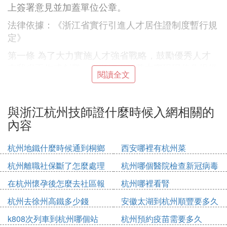
上簽署意見並加蓋單位公章。
法律依據：《浙江省實行引進人才居住證制度暫行規
定》
第一條 為了大力實施人才強省戰略，鼓勵優秀人才
來我省工作或創業，為浙江提前基本實現現代化提供
閱讀全文
人才保障和智力支持，根據有關法律、法規，結合我
省實際情況，制定本規定。
與浙江杭州技師證什麼時候入網相關的
第二條 符合我省經濟社會發展需要，具備所承擔工
內容
作所需的學識、技術和能力，在本省居住的非本省當
地戶籍的境內人員，可以按照有關規定申領《引進人
才居住證》（以下簡稱《居住證》）。申領條件由各
杭州地鐵什麼時候通到桐鄉
西安哪裡有杭州菜
市政府相關部門根據當地實際確定。
杭州離職社保斷了怎麼處理
杭州哪個醫院檢查新冠病毒
第七條 申領《居住證》，由本人或用人單位向縣
在杭州懷孕後怎麼去社區報
杭州哪裡看腎
（市）以上人事行政部門提出申請。
備
杭州去徐州高鐵多少錢
安徽太湖到杭州順豐要多久
第八條 申領《居住證》時，應當提交下列材料：
k808次列車到杭州哪個站
杭州預約疫苗需要多久