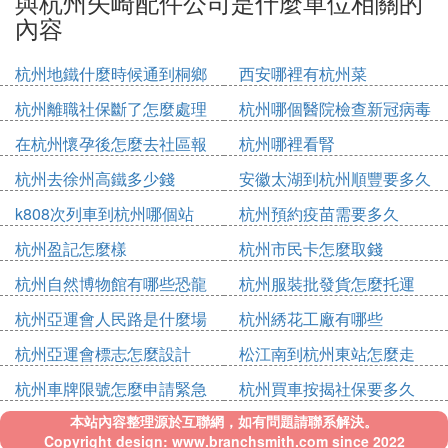
與杭州矢崎配件公司是什麼單位相關的
內容
杭州地鐵什麼時候通到桐鄉
西安哪裡有杭州菜
杭州離職社保斷了怎麼處理
杭州哪個醫院檢查新冠病毒
在杭州懷孕後怎麼去社區報
杭州哪裡看腎
備
杭州去徐州高鐵多少錢
安徽太湖到杭州順豐要多久
k808次列車到杭州哪個站
杭州預約疫苗需要多久
杭州盈記怎麼樣
杭州市民卡怎麼取錢
杭州自然博物館有哪些恐龍
杭州服裝批發貨怎麼托運
杭州亞運會人民路是什麼場
杭州綉花工廠有哪些
館
杭州亞運會標志怎麼設計
松江南到杭州東站怎麼走
杭州車牌限號怎麼申請緊急
杭州買車按揭社保要多久
出行
本站內容整理源於互聯網，如有問題請聯系解決。
Copyright design: www.branchsmith.com since 2022