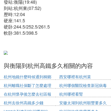
發站:衡陽(19:48)
到站:杭州東(07:52)
歷時:12:04
硬座:141.5
硬卧:244.5/252.5/261.5
軟卧:381.5/398.5
與衡陽到杭州高鐵多久相關的內容
杭州地鐵什麼時候通到桐鄉
西安哪裡有杭州菜
杭州離職社保斷了怎麼處理
杭州哪個醫院檢查新冠病毒
在杭州懷孕後怎麼去社區報
杭州哪裡看腎
備
杭州去徐州高鐵多少錢
安徽太湖到杭州順豐要多久