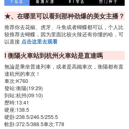
★、在哪里可以看到那种劲爆的美女主播？
推荐你去花椒、虎牙、斗鱼或者蝴蝶都可以，个人比
较推荐去蝴蝶，因为里面比较火辣还有你懂的哈，可
以直接
点击这里去观看
Ⅰ 衡陽火車站到杭州火車站是直達嗎
無論是乘坐普速列車，或者是高鐵車次，衡陽都有直
達杭州的車次！
車次:K760
發站:衡陽(19:29)
到站:杭州(09:10)
歷時:13:41
硬座:138.5
硬卧:238.5/246.5/255.5
軟卧:372.5/388.5車次:T78