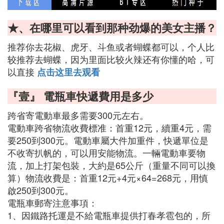
★、在哪里可以看到那种劲爆的美女主播？
推荐你去花椒、虎牙、斗鱼或者蝴蝶都可以，个人比
较推荐去蝴蝶，因为里面比较火辣还有你懂的哈，可
以直接
点击这里去观看
『壹』 電瓶車快遞費用是多少
跨省寄電動車最多需要300元左右。
電動車跨省物流收費標准：首重12元，續重4元，需
要250到300元。電動車屬大件加重件，快遞單位是
不收寄扒帆的，可以用安能物流。一輛電動車要物
流，加上打架包裝，大約是65公斤（重量不同可以換
算）物流收費是：首重12元+4元×64=268元，用慎
啟250到300元。
電瓶車郵寄注意事項：
1、因鐵路托運是不給電瓶車提供打春孝雹包的，所