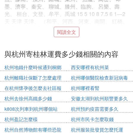
墨、濟寧、秦安、 聊城、膝州、臨朐、 呂樂、壽
光、 桓台、文登、牟平、禹城 15 5 10 8 7.5 6 1—2
天 天津 天津、 （和平、河西、河東、南開、 紅橋、
北辰、津南、西青、溏沽） 寶坻、大港、武清 15 5
閱讀全文
10 8 7.5 6 1—2天 上海 楊浦、浦東、松江、徐匯、
青浦、 閔行、奉賢、嘉定、南江、金江、 普陀、寶
山、崇明、浦東機場、 中部、梅隴、羅涇、 南翔 20
與杭州寄桂林運費多少錢相關的內容
10 12 10 9 8 1—2天 浙江 杭州、 （康橋、餘杭、下
沙、留下、鼓埠）蕭山、桐廬、富陽、建德、 臨
杭州地鐵什麼時候通到桐鄉
西安哪裡有杭州菜
安、臨平、湖州、德清、安吉、 長興、嘉興、淳安 2
杭州離職社保斷了怎麼處理
杭州哪個醫院檢查新冠病毒
0 10 12 10 9 8 1—2天 浙江 桐鄉、平湖、海寧、海
鹽、嘉善、 寧波、鎮海、餘姚、慈溪、象山、 奉
在杭州懷孕後怎麼去社區報
杭州哪裡看腎
化、邱隘、寧海、舟山、紹興、 錢清、柯橋、上
備
杭州去徐州高鐵多少錢
安徽太湖到杭州順豐要多久
於、新昌、諸暨、 嵊州、台州、椒江、玉環、溫
k808次列車到杭州哪個站
杭州預約疫苗需要多久
嶺、 臨海、黃岩、仙居、路橋、天台、 三門、溫
州、瑞安、樂清、蒼南、 水嘉、平陽、義烏、蘭
杭州盈記怎麼樣
杭州市民卡怎麼取錢
溪、浦江、 東陽、永康、武義、麗水 20 10 12 10 9
杭州自然博物館有哪些恐龍
杭州服裝批發貨怎麼托運
8 1—2天 江蘇 南京、 （浦口、六合、高淳、 棲霞、