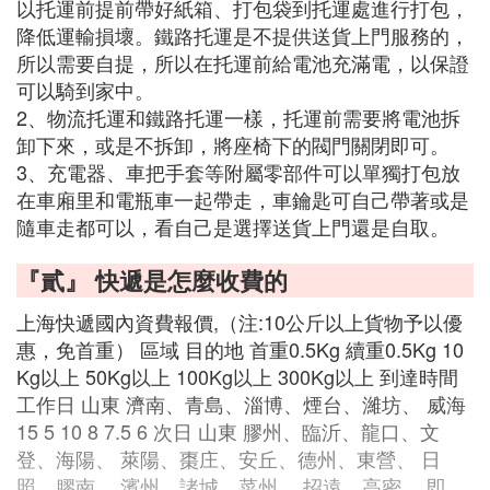
以托運前提前帶好紙箱、打包袋到托運處進行打包，
降低運輸損壞。鐵路托運是不提供送貨上門服務的，
所以需要自提，所以在托運前給電池充滿電，以保證
可以騎到家中。
2、物流托運和鐵路托運一樣，托運前需要將電池拆
卸下來，或是不拆卸，將座椅下的閥門關閉即可。
3、充電器、車把手套等附屬零部件可以單獨打包放
在車廂里和電瓶車一起帶走，車鑰匙可自己帶著或是
隨車走都可以，看自己是選擇送貨上門還是自取。
『貳』 快遞是怎麼收費的
上海快遞國內資費報價,（注:10公斤以上貨物予以優
惠，免首重） 區域 目的地 首重0.5Kg 續重0.5Kg 10
Kg以上 50Kg以上 100Kg以上 300Kg以上 到達時間
工作日 山東 濟南、青島、淄博、煙台、濰坊、 威海
15 5 10 8 7.5 6 次日 山東 膠州、臨沂、龍口、文
登、海陽、 萊陽、棗庄、安丘、德州、東營、 日
照、膠南、 濱州、諸城、菜州、 招遠、高密、 即