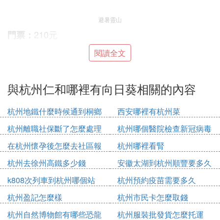
避暑靈山
210元
門票：
7點-17點30分
營業時間：
閱讀全文
江蘇省無錫市濱湖區馬山鎮
地址：
與杭州仁和哪裡有向日葵相關的內容
靈山幻境——靈山大佛——
旅遊路線（避暑強推）：
祈福敲鍾——仙橋航漂
杭州地鐵什麼時候通到桐鄉
西安哪裡有杭州菜
（1）門票：暑期套餐：靈山幻境+銅鑒湖
注意事項：
杭州離職社保斷了怎麼處理
杭州哪個醫院檢查新冠病毒
遊船+觀光車=99元；仙橋航漂+觀光車=99元；靈山
幻境+仙橋航漂+觀光車=138元；靈山幻境+仙橋航漂
在杭州懷孕後怎麼去社區報
杭州哪裡看腎
+叢林穿越+天坑魔網+觀光車=199元；靈山幻境+卡
備
杭州去徐州高鐵多少錢
安徽太湖到杭州順豐要多久
丁車（雙人）+彩色滑道（1次）+觀光車=258元；
（2）8.31前，初、高中畢業生持准考證可免靈山幻
k808次列車到杭州哪個站
杭州預約疫苗需要多久
境&仙橋洞門票；（3）觀光車：單獨購買30元/人，
杭州盈記怎麼樣
杭州市民卡怎麼取錢
可多次搭乘，三個站點：遊客中心停車場、靈山幻
杭州自然博物館有哪些恐龍
杭州服裝批發貨怎麼托運
境、仙橋洞，個人建議觀光車還是有必要的，買完票