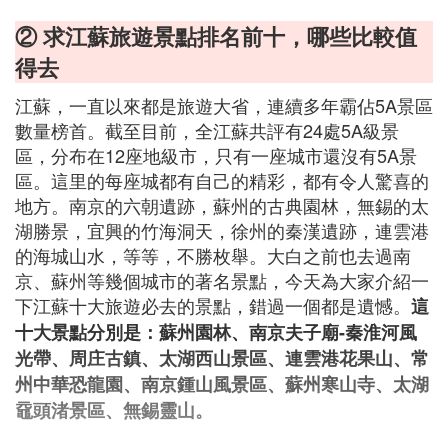
② 求江蘇旅遊景點排名前十，哪些比較值
得去
江蘇，一直以來都是旅遊大省，連續多年霸佔5A景區
數量榜首。截至目前，全江蘇共評有24處5A級景
區，分布在12座地級市，只有一座城市還沒有5A景
區。這里的每座城都有自己的精彩，都有令人驚喜的
地方。南京的六朝遺跡，蘇州的古典園林，無錫的太
湖勝景，宜興的竹海洞天，徐州的秦漢遺跡，連雲港
的海城山水，等等，不勝枚舉。大白之前也去過南
京、蘇州等幾個城市的著名景點，今天為大家介紹一
下江蘇十大旅遊必去的景點，錯過一個都是遺憾。
這
十大景點分別是：蘇州園林、南京夫子廟-秦淮河風
光帶、周庄古鎮、太湖西山景區、連雲港花果山、常
州中華恐龍園、南京鍾山風景區、蘇州寒山寺、太湖
黿頭渚景區、無錫靈山。