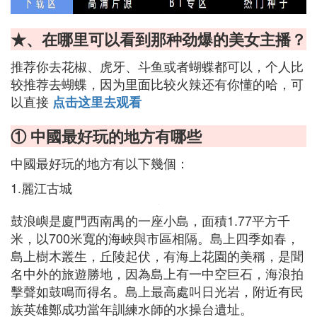
★、在哪里可以看到那种劲爆的美女主播？
推荐你去花椒、虎牙、斗鱼或者蝴蝶都可以，个人比
较推荐去蝴蝶，因为里面比较火辣还有你懂的哈，可
以直接
点击这里去观看
① 中國最好玩的地方有哪些
中國最好玩的地方有以下幾個：
1.麗江古城
鼓浪嶼是廈門西南禺的一座小島，面積1.77平方千
米，以700米寬的海峽與市區相隔。島上四季如春，
島上樹木叢生，丘陵起伏，有海上花園的美稱，是聞
名中外的旅遊勝地，因為島上有一中空巨石，海浪拍
擊聲如鼓鳴而得名。島上最高處叫日光岩，附近有民
族英雄鄭成功當年訓練水師的水操台遺址。