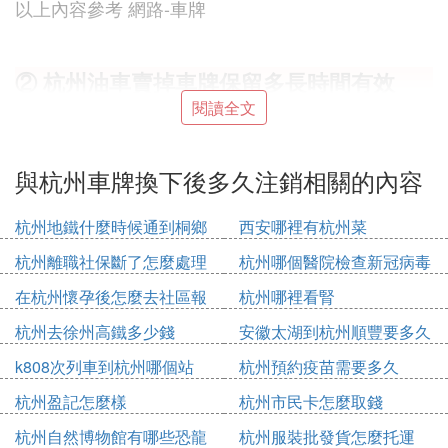
以上內容參考 網路-車牌
② 杭州油車賣掉車牌保留多長時間有效
閱讀全文
。以下是
杭州油車賣掉後，車牌保留的有效期為一年
關於杭州車牌保留期限的詳細解釋：
與杭州車牌換下後多久注銷相關的內容
：
保留期限
杭州地鐵什麼時候通到桐鄉
西安哪裡有杭州菜
當車主出售或報廢其杭州的油車時，可以
杭州離職社保斷了怎麼處理
杭州哪個醫院檢查新冠病毒
選擇保留原車牌。
保留車牌的有效期從辦理相關手續之日起
在杭州懷孕後怎麼去社區報
杭州哪裡看腎
開始計算，為期一年。
備
杭州去徐州高鐵多少錢
安徽太湖到杭州順豐要多久
：
保留條件
k808次列車到杭州哪個站
杭州預約疫苗需要多久
車主必須在車牌保留有效期內購買新車或
杭州盈記怎麼樣
杭州市民卡怎麼取錢
二手車，並辦理上牌手續。
如果在車牌保留有效期內未使用保留的車
杭州自然博物館有哪些恐龍
杭州服裝批發貨怎麼托運