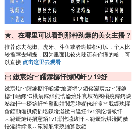
★、在哪里可以看到那种劲爆的美女主播？
推荐你去花椒、虎牙、斗鱼或者蝴蝶都可以，个人比
较推荐去蝴蝶，因为里面比较火辣还有你懂的哈，可
以直接
点击这里去观看
㈠ 鏉宸炲﹀皬鎵樼忓摢閲屽ソ19妤
鏉宸炲﹀皬鎵樼忓崡鏍″尯寰堝ソ銆傛澀宸炲﹀皬鎵
樼忓崡鏍℃槸涓鎵緇煎悎瀹炲姏寰堜笉閿欑殑鍏鍔炴
墭紱忓﹂櫌錛屽笀璧勫姏閲忎竴嫻侊紝瀛︾戝緩璁懼
畬鍠勩備粠鍐插垎鏁堟灉鏉ヨ達紝1v1灝忔墭紱忓
︿範鐝鏈鏄捐憲銆1v1灝忔墭紱忓︿範鐝鍩烘湰閫傚
悎浠諱綍瀛︿範闃舵電殑鑰冪敓銆