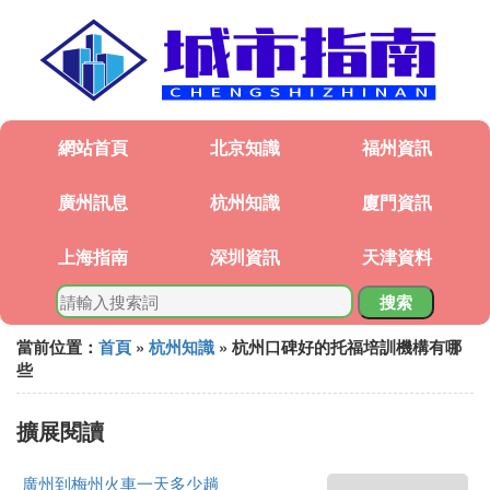
網站首頁
北京知識
福州資訊
廣州訊息
杭州知識
廈門資訊
上海指南
深圳資訊
天津資料
搜索
當前位置：
首頁
»
杭州知識
» 杭州口碑好的托福培訓機構有哪
些
擴展閱讀
廣州到梅州火車一天多少趟