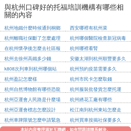
與杭州口碑好的托福培訓機構有哪些相
關的內容
杭州地鐵什麼時候通到桐鄉
西安哪裡有杭州菜
杭州離職社保斷了怎麼處理
杭州哪個醫院檢查新冠病毒
在杭州懷孕後怎麼去社區報
杭州哪裡看腎
備
杭州去徐州高鐵多少錢
安徽太湖到杭州順豐要多久
k808次列車到杭州哪個站
杭州預約疫苗需要多久
杭州盈記怎麼樣
杭州市民卡怎麼取錢
杭州自然博物館有哪些恐龍
杭州服裝批發貨怎麼托運
杭州亞運會人民路是什麼場
杭州綉花工廠有哪些
館
杭州亞運會標志怎麼設計
松江南到杭州東站怎麼走
杭州車牌限號怎麼申請緊急
杭州買車按揭社保要多久
出行
本站內容整理源於互聯網，如有問題請聯系解決。