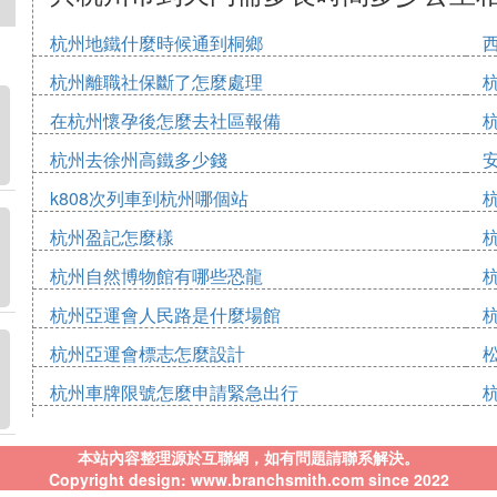
杭州地鐵什麼時候通到桐鄉
杭州離職社保斷了怎麼處理
在杭州懷孕後怎麼去社區報備
杭州去徐州高鐵多少錢
k808次列車到杭州哪個站
杭州盈記怎麼樣
杭州自然博物館有哪些恐龍
杭州亞運會人民路是什麼場館
杭州亞運會標志怎麼設計
杭州車牌限號怎麼申請緊急出行
本站內容整理源於互聯網，如有問題請聯系解決。
Copyright design: www.branchsmith.com since 2022