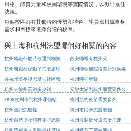
風格、師資力量和校園環境等實際情況，以做出最佳
決策。
每個校區都有其獨特的優勢和特色，學員應根據自身
需求和目標來選擇合適的校區。
與上海和杭州法盟哪個好相關的內容
杭州地鐵什麼時候通到桐鄉
西安哪裡有杭州菜
杭州離職社保斷了怎麼處理
杭州哪個醫院檢查新冠病毒
在杭州懷孕後怎麼去社區報
杭州哪裡看腎
備
杭州去徐州高鐵多少錢
安徽太湖到杭州順豐要多久
k808次列車到杭州哪個站
杭州預約疫苗需要多久
杭州盈記怎麼樣
杭州市民卡怎麼取錢
杭州自然博物館有哪些恐龍
杭州服裝批發貨怎麼托運
杭州亞運會人民路是什麼場
杭州綉花工廠有哪些