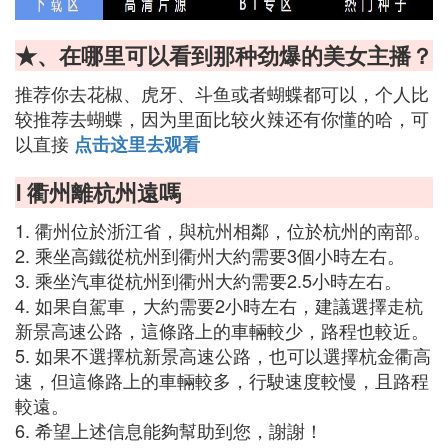
★、在哪里可以看到那种劲爆的美女主播？
推荐你去花椒、虎牙、斗鱼或者蝴蝶都可以，个人比
较推荐去蝴蝶，因为里面比较火辣还有你懂的哈，可
以直接
点击这里去观看
Ⅰ 衢州離杭州遠嗎
1. 衢州位於浙江省，與杭州相鄰，位於杭州的南部。
2. 乘坐高鐵從杭州到衢州大約需要3個小時左右。
3. 乘坐汽車從杭州到衢州大約需要2.5小時左右。
4. 如果自駕車，大約需要2小時左右，建議選擇走杭
新景高速公路，這條路上的車輛較少，路程也較近。
5. 如果不選擇杭新景高速公路，也可以選擇杭金衢高
速，但這條路上的車輛較多，行駛速度較慢，且路程
較遠。
6. 希望上述信息能夠幫助到您，謝謝！