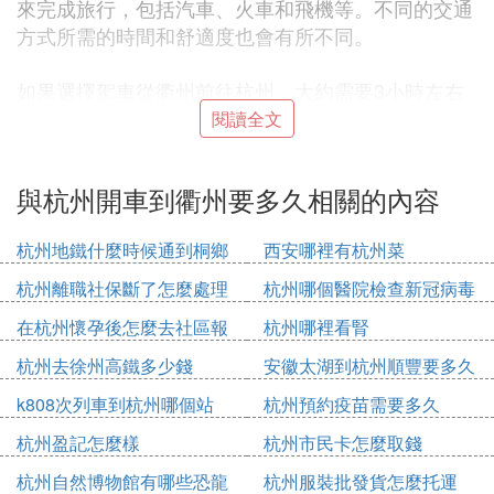
來完成旅行，包括汽車、火車和飛機等。不同的交通
方式所需的時間和舒適度也會有所不同。
如果選擇駕車從衢州前往杭州，大約需要3小時左右
的時間，具體時間也會受到路況和駕駛速度的影響。
閱讀全文
沿途可以欣賞到浙江省內豐富的自然風光和人文景
觀，比如美麗的山水田園、古老的歷史文化遺址等。
與杭州開車到衢州要多久相關的內容
同時，駕車旅行也提供了更多的靈活性和自由度，方
便遊客根據個人興趣和需求調整行程。
杭州地鐵什麼時候通到桐鄉
西安哪裡有杭州菜
除了駕車之外，乘坐高鐵或動車也是快速便捷的選
杭州離職社保斷了怎麼處理
杭州哪個醫院檢查新冠病毒
擇。從衢州站出發，乘坐高鐵僅需約1小時左右即可
在杭州懷孕後怎麼去社區報
杭州哪裡看腎
抵達杭州東站，大大縮短了旅行時間。高鐵車廂內設
備
施齊全，乘坐舒適，且准點率高，深受旅客喜愛。抵
杭州去徐州高鐵多少錢
安徽太湖到杭州順豐要多久
達杭州後，遊客可以便捷地前往西湖、靈隱寺等著名
k808次列車到杭州哪個站
杭州預約疫苗需要多久
景點游覽，感受杭州的獨特魅力。
杭州盈記怎麼樣
杭州市民卡怎麼取錢
總之，衢州到杭州的距離雖然有一定遠近，但現代交
杭州自然博物館有哪些恐龍
杭州服裝批發貨怎麼托運