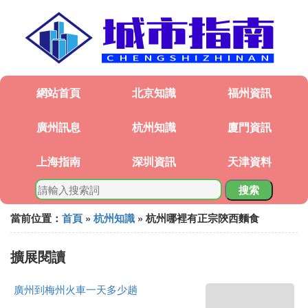
網站首頁
北京知識
福州資訊
廣州訊息
杭州知識
廈門資訊
上海指南
深圳資訊
天津資料
搜索
當前位置：
首頁
»
杭州知識
» 杭州哪裡有正宗陝西麵食
擴展閱讀
廣州到梅州火車一天多少趟