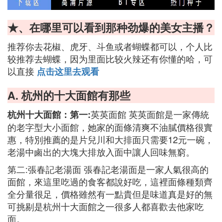
★、在哪里可以看到那种劲爆的美女主播？
推荐你去花椒、虎牙、斗鱼或者蝴蝶都可以，个人比
较推荐去蝴蝶，因为里面比较火辣还有你懂的哈，可
以直接
点击这里去观看
A. 杭州的十大面館有那些
英英面館 英英面館是一家傳統
杭州十大面館：第一:
的老字型大小面館，她家的面條清爽不油膩價格很實
惠，特別推薦的是片兒川和大排面只需要12元一碗，
老湯中鹵出的大塊大排放入面中讓人回味無窮。
第二:張春記老湯面 張春記老湯面是一家人氣很高的
面館，來這里吃過的食客都說好吃，這裡面條種類齊
全分量很足，價格雖然有一點貴但是味道真是好的無
可挑剔是杭州十大面館之一很多人都喜歡去他家吃
面。