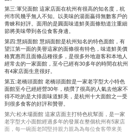
第三:軍兒面館 這家店面在杭州有很高的知名度，杭
州市民幾乎無人不知。以美味的湯面贏得無數客戶的
青睞和好評。面用的是圓面味道鮮美面條勁道注重細
節將美味帶到各位食客身邊。
第四:慧娟面館 慧娟面館是杭州知名的特色面館，有
望江第一面的美譽這家的面條很有特色，味道鮮美價
格實惠而且面條品種很多，是很多外地遊客和本地人
經常去的一家面館，至今已經有30多年的時間在杭州
有4家店面生意很好。
第五:老橋頭面館 老橋頭面館是一家老字型大小特色
面館至今已經經營30年，積攢了很高的人氣去他家不
得不吃的是大排面味道鮮美，是杭州十大面館之一受
到很多食客的好評和贊譽。
第六:松木場面館 這家店面主打特色杭幫面，是一家
老字型大小面館經過多年的發展在整個杭州有5家店
面，每一碗面老闆堅持親力親為為每位食客帶來美