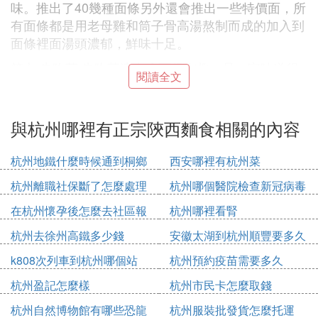
味。推出了40幾種面條另外還會推出一些特價面，所
有面條都是用老母雞和筒子骨高湯熬制而成的加入到
面條裡面湯頭濃郁，鮮味十足。
第七:牛吃草 牛吃草這家店面很有趣，是一家味道很
閱讀全文
正宗的面館。用那種很細的龍須面然後加入牛骨頭熬
出來的湯製作而成，味道鮮美，推薦大家吃的是三鮮
面用料充足美味可口。
與杭州哪裡有正宗陝西麵食相關的內容
第八:奎元館 奎元館是一家生意很火爆的特色面館，
杭州地鐵什麼時候通到桐鄉
西安哪裡有杭州菜
來這里必吃的一碗面是蝦爆鱔面另外還有片兒川面也
很美味，肉片很嫩然後加上雪菜非常美味，蝦爆鱔面
杭州離職社保斷了怎麼處理
杭州哪個醫院檢查新冠病毒
是採用新鮮的鱔魚經過油爆後放入蝦仁非常鮮嫩好
在杭州懷孕後怎麼去社區報
杭州哪裡看腎
吃。
備
杭州去徐州高鐵多少錢
安徽太湖到杭州順豐要多久
第九:吳山拌川 吳山拌川是一家特色美味的面館，去
吃過的朋友都說不錯而且價錢也不是很貴15元一碗，
k808次列車到杭州哪個站
杭州預約疫苗需要多久
面條勁道加了很多豬肝和腰花分量很足，簡直就是美
杭州盈記怎麼樣
杭州市民卡怎麼取錢
味，是杭州十大面館之一很多年輕人喜歡去的一家店
杭州自然博物館有哪些恐龍
杭州服裝批發貨怎麼托運
面。