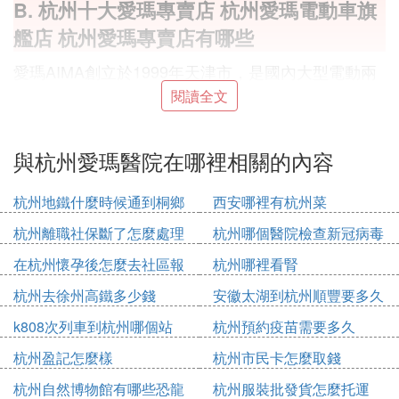
B. 杭州十大愛瑪專賣店 杭州愛瑪電動車旗
艦店 杭州愛瑪專賣店有哪些
愛瑪AIMA創立於1999年天津市，是國內大型電動兩
輪交通工具製造商，擁有天津、江蘇、浙江、廣東四
閱讀全文
大製造基地，以及南北兩大研發中心，致力於製造經
久耐用的時尚好車。愛瑪電動車專賣店遍布各地，杭
與杭州愛瑪醫院在哪裡相關的內容
州作為重要市場，也擁有多家門店。本文將為您盤點
杭州十大愛瑪電動車專賣店，幫助您輕松找到心儀的
杭州地鐵什麼時候通到桐鄉
西安哪裡有杭州菜
愛瑪電動車。
杭州離職社保斷了怎麼處理
杭州哪個醫院檢查新冠病毒
榜單信息主要依據杭州當地愛瑪專賣店的實力、銷售
在杭州懷孕後怎麼去社區報
杭州哪裡看腎
數據、售後服務、網點地段、店鋪面積形象等綜合整
備
理。名單排名不分先後，僅供參考，旨在為消費者提
杭州去徐州高鐵多少錢
安徽太湖到杭州順豐要多久
供選擇愛瑪電動車專賣店的便利。
k808次列車到杭州哪個站
杭州預約疫苗需要多久
杭州盈記怎麼樣
杭州市民卡怎麼取錢
愛瑪電動車專賣店在杭州的分布情況如下：
杭州自然博物館有哪些恐龍
杭州服裝批發貨怎麼托運