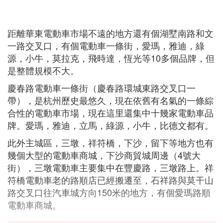
距離華東電動車市場不遠的地方還有個湖墅南路和文
一路交叉口，有個電動車一條街，愛瑪，雅迪，綠
源，小牛，莫拉克，飛時達，恆光等10多個品牌，但
是整體規模不大。
慶春路電動車一條街（慶春路環城東路交叉口一
帶），是杭州歷史最悠久，現在依舊有名氣的一條綜
合性的電動車市場，現在這里還集中十幾家電動車品
牌。愛瑪，雅迪，立馬，綠源，小牛，比德文都有。
此外主城區，三墩，祥符橋，下沙，留下等地方也有
幾個大型的電動車商城，下沙商貿城周邊（4號大
街），三墩電動車主要集中在豐慶路，三墩路上。祥
符橋電動車老的路順店已經搬遷至，石祥路與莫干山
路交叉口往汽車城方向150米的地方，有個愛瑪路順
電動車商城。