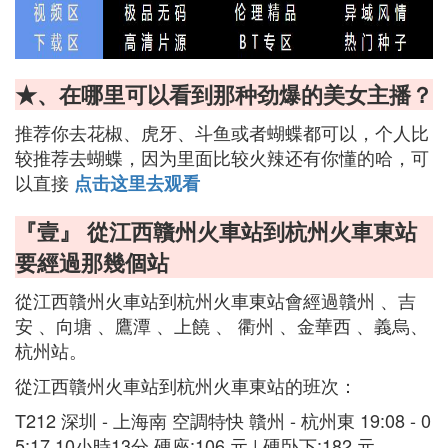
★、在哪里可以看到那种劲爆的美女主播？
推荐你去花椒、虎牙、斗鱼或者蝴蝶都可以，个人比
较推荐去蝴蝶，因为里面比较火辣还有你懂的哈，可
以直接
点击这里去观看
『壹』 從江西贛州火車站到杭州火車東站
要經過那幾個站
從江西贛州火車站到杭州火車東站會經過贛州 、吉
安 、向塘 、鷹潭 、上饒 、 衢州 、金華西 、義烏、
杭州站。
從江西贛州火車站到杭州火車東站的班次：
T212 深圳 - 上海南 空調特快 贛州 - 杭州東 19:08 - 0
5:17 10小時13分 硬座:106 元 | 硬卧下:182 元