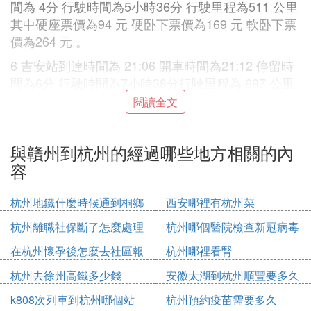
間為 4分 行駛時間為5小時36分 行駛里程為511 公里
其中硬座票價為94 元 硬卧下票價為169 元 軟卧下票
價為264 元 。
6 吉安站到達時間為 21:06 開車時間為21:12 停留時
間為6分 行駛時間為7小時38分行駛里程為 697 公里
其中硬座票價為116 元硬卧下票價為 207 元軟卧下票
閱讀全文
價為 326 元 。
7 向塘 站到達時間為23:12 開車時間為23:20 停留時
與贛州到杭州的經過哪些地方相關的內
間為8分 行駛時間為9小時44分 行駛里程為895 公里
容
其中硬座票價為130 元 硬卧下票價為232 元 軟卧下
票價為365 元 。
杭州地鐵什麼時候通到桐鄉
西安哪裡有杭州菜
8 鷹潭 站到達時間為00:26 開車時間為00:34 停留時
杭州離職社保斷了怎麼處理
杭州哪個醫院檢查新冠病毒
間為8分 行駛時間為10小時58分 行駛里程為1011 公
在杭州懷孕後怎麼去社區報
杭州哪裡看腎
里 其中硬座票價為143 元硬卧下票價為 254 元 軟卧
備
下票價為400 元 。
杭州去徐州高鐵多少錢
安徽太湖到杭州順豐要多久
9 上饒 站到達時間為01:35 開車時間為01:39 停留時
k808次列車到杭州哪個站
杭州預約疫苗需要多久