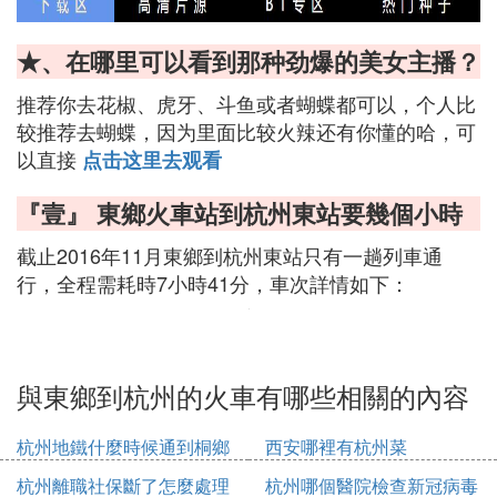
★、在哪里可以看到那种劲爆的美女主播？
推荐你去花椒、虎牙、斗鱼或者蝴蝶都可以，个人比
较推荐去蝴蝶，因为里面比较火辣还有你懂的哈，可
以直接
点击这里去观看
『壹』 東鄉火車站到杭州東站要幾個小時
截止2016年11月東鄉到杭州東站只有一趟列車通
行，全程需耗時7小時41分，車次詳情如下：
與東鄉到杭州的火車有哪些相關的內容
杭州地鐵什麼時候通到桐鄉
西安哪裡有杭州菜
杭州離職社保斷了怎麼處理
杭州哪個醫院檢查新冠病毒