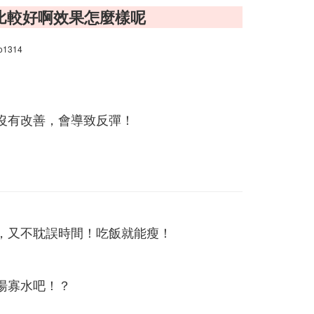
比較好啊效果怎麼樣呢
o1314
沒有改善，會導致反彈！
，又不耽誤時間！吃飯就能瘦！
湯寡水吧！？