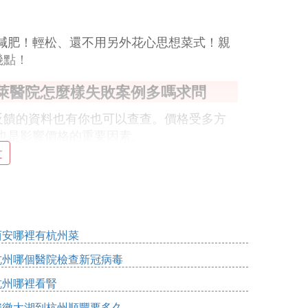
減肥！輕松、還不用另外花心思想菜式！親
幾點！
美萊醫院怎麼樣失敗案例多嗎求問
吧 反饋的資料也有你也可以查查。價格受多方
也是影響價格的重要因素。
文
、水晶鞋，有了公主般的打扮，這才吸引到
西安哪裡有杭州菜
有不少吸脂案例有關這類信息， 看一下案例什
杭州哪個醫院檢查新冠病毒
州啊。 希望我的回答對你有幫助。 在追求
自己，這個問題是要在整形之前想到的，提
杭州哪裡看腎
了我們在第一眼就可以對一個人產生好感或者
安徽太湖到杭州順豐要多久