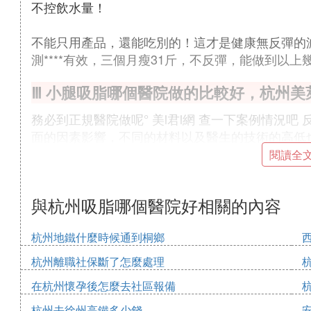
不控飲水量！
不能只用產品，還能吃別的！這才是健康無反彈的
測****有效，三個月瘦31斤，不反彈，能做到以上
Ⅲ 小腿吸脂哪個醫院做的比較好，杭州
務必到正規醫院做呢° 美l君l網 查一下案例情況
面的因素影響，不同的材料以及醫生的技術的高低
閱讀全
灰姑娘不是生來就是公主，而是因為穿上了小裙子
王子，所以美麗是女人吸引男人的動力。
與杭州吸脂哪個醫院好相關的內容
Ⅳ 杭州格萊美和藝星做吸脂哪個
杭州地鐵什麼時候通到桐鄉
可以你找正規點的醫院治療。 可以看看 美君網 
杭州離職社保斷了怎麼處理
麼的，主要是要認清他們的實力， 萬不可大意失荊
美的時候是對於自己一份精神上的安慰還是想提升
在杭州懷孕後怎麼去社區報備
升自己是好的，可不要為了取悅別人。*看臉保證
杭州去徐州高鐵多少錢