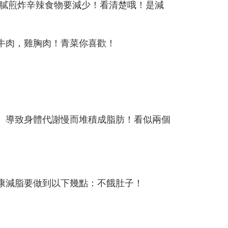
油膩煎炸辛辣食物要減少！看清楚哦！是減
牛肉，雞胸肉！青菜你喜歡！
）導致身體代謝慢而堆積成脂肪！看似兩個
康減脂要做到以下幾點：不餓肚子！