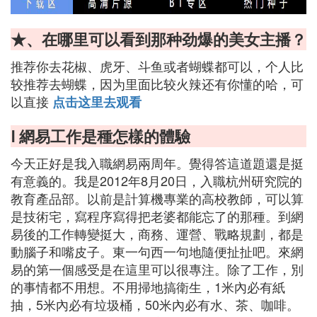
★、在哪里可以看到那种劲爆的美女主播？
推荐你去花椒、虎牙、斗鱼或者蝴蝶都可以，个人比
较推荐去蝴蝶，因为里面比较火辣还有你懂的哈，可
以直接
点击这里去观看
Ⅰ 網易工作是種怎樣的體驗
今天正好是我入職網易兩周年。覺得答這道題還是挺
有意義的。我是2012年8月20日，入職杭州研究院的
教育產品部。以前是計算機專業的高校教師，可以算
是技術宅，寫程序寫得把老婆都能忘了的那種。到網
易後的工作轉變挺大，商務、運營、戰略規劃，都是
動腦子和嘴皮子。東一句西一句地隨便扯扯吧。來網
易的第一個感受是在這里可以很專注。除了工作，別
的事情都不用想。不用掃地搞衛生，1米內必有紙
抽，5米內必有垃圾桶，50米內必有水、茶、咖啡。