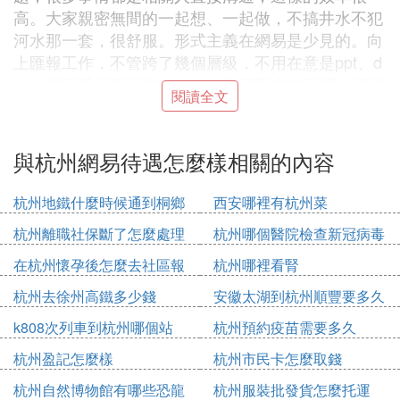
高。大家親密無間的一起想、一起做，不搞井水不犯
河水那一套，很舒服。形式主義在網易是少見的。向
上匯報工作，不管跨了幾個層級，不用在意是ppt、d
oc、腦圖還是現場畫框圖，漂不漂亮也無所謂，講清
閱讀全文
楚就好。也沒有虛假的加班。事情忙，相關的人就會
主動加；事情松，到點兒走人無壓力。
與杭州網易待遇怎麼樣相關的內容
還有一條，太低調，不知道算優點還是缺點。做為國
內市值第四高的互聯網公司，媒體曝光度實在是低。
杭州地鐵什麼時候通到桐鄉
西安哪裡有杭州菜
這種低調作風也體現在做事上，總是後知後覺的感
覺，很少沖在前面引領風潮。
杭州離職社保斷了怎麼處理
杭州哪個醫院檢查新冠病毒
最有趣的來了。大網易本身就是一個大賣場。外界對
在杭州懷孕後怎麼去社區報
杭州哪裡看腎
網易的電商不太了解，市場份額也確實不大。但在網
備
杭州去徐州高鐵多少錢
安徽太湖到杭州順豐要多久
易內部，那電商是如火如荼。有內部的購物網站，可
以買水果切、壽司、披薩、登機箱，還有網易農業部
k808次列車到杭州哪個站
杭州預約疫苗需要多久
出產的笨雞、土雞蛋、有機蔬菜等，當然少不了饞死
杭州盈記怎麼樣
杭州市民卡怎麼取錢
你的網易豬肉。神奇的是，這些在易信里也可以買，
杭州自然博物館有哪些恐龍
杭州服裝批發貨怎麼托運
而此功能既不是電商部門，也不是易信做的。猜測誰