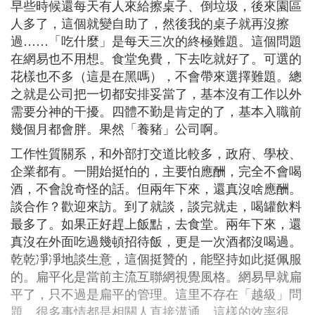
早些時候還每天有人來給擦桌子、倒垃圾，後來園區
人多了，這個就變自助了，然後我的桌子就再沒擦
過……「吃什麼」是每天三次的終極難題。這個問題
在網易也不用想。食堂免費，下去吃就好了。可選的
花樣也不多（這是在黑嗎），不會帶來選擇難題。總
之就是公司把一切都安排妥當了，基本沒有工作以外
需要分神的干擾。四體不勤是肯定的了，基本入職前
幾個月都會胖。果然「養豬」公司啊。
工作性質關系，和外部打交道比較多，政府、學校、
企業都有。一開始挺怕的，主要怕應酬，完全不會喝
酒，不會說奇怪的話。但兩年下來，還真沒啥應酬。
談合作？歡迎來訪。到了就談，談完就走，喝罐飲料
最多了。如果正好趕上飯點，去食堂。兩年下來，還
真沒在外面吃過幾頓招待飯，更是一次酒都沒喝過。
乾乾凈凈地談生意，這個挺贊的，能堅持如此挺佩服
的。扁平化是當前主流互聯網視覺風格。網易早就扁
平了，只不過是扁平的管理。這里不存在「越級」問
題，很多事情都是相關人直接溝通，這樣的效率很