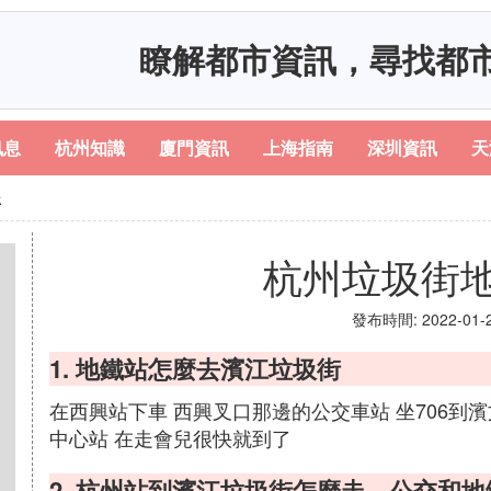
瞭解都市資訊，尋找都
訊息
杭州知識
廈門資訊
上海指南
深圳資訊
天
坐
杭州垃圾街
發布時間: 2022-01-22
1. 地鐵站怎麼去濱江垃圾街
在西興站下車 西興叉口那邊的公交車站 坐706
中心站 在走會兒很快就到了
2. 杭州站到濱江垃圾街怎麼走，公交和