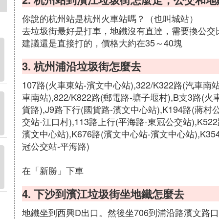
你說的杭州站是杭州火車站嗎？（也叫城站）
去垃圾街最好是打車，地鐵沒有直達，需要換公交
建議還是直接打的，價格大約在35～40塊
3. 杭州浦沿垃圾街怎麼去
107路(火車東站-濱文中心站),322/K322路(汽車南站
車南站),822/K822路(郵電路-塘子堰村),B支3路
貨路),J9路下行(國貨路-濱文中心站),K194路(蔣
交站-江口村),113路上行(平海路-東冠公交站),K52
濱文中心站),K676路(濱文中心站-濱文中心站),K35
冠公交站-平海路)
在「新勝」下車
4. 下沙到濱江垃圾街坐地鐵怎麼去
地鐵坐到西興D出口。然後坐706到浦沿路濱文路