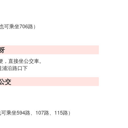
也可乘坐706路）
呀
便，直接坐公交車。
道浦沿路口下
公交
可乘坐594路、107路、115路）