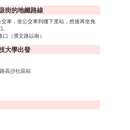
垃圾街的地鐵路線
公交車，坐公交車到樓下里站，然後再坐免
口。
文路口（濱文路以南）
科技大學出發
淵路高沙社區站