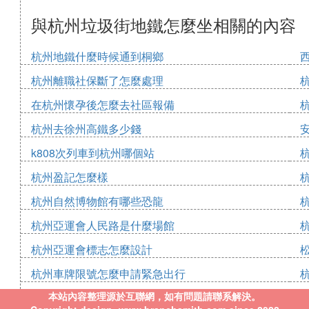
與杭州垃圾街地鐵怎麼坐相關的內容
杭州地鐵什麼時候通到桐鄉
杭州離職社保斷了怎麼處理
在杭州懷孕後怎麼去社區報備
杭州去徐州高鐵多少錢
k808次列車到杭州哪個站
杭州盈記怎麼樣
杭州自然博物館有哪些恐龍
杭州亞運會人民路是什麼場館
杭州亞運會標志怎麼設計
杭州車牌限號怎麼申請緊急出行
本站內容整理源於互聯網，如有問題請聯系解決。