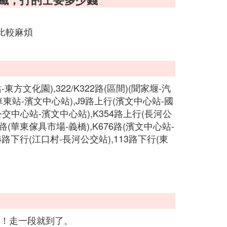
比較麻煩
-東方文化園),322/K322路(區間)(聞家堰-汽
(火車東站-濱文中心站),J9路上行(濱文中心站-國
村公交中心站-濱文中心站),K354路上行(長河公
2路(華東傢具市場-義橋),K676路(濱文中心站-
4路下行(江口村-長河公交站),113路下行(東
口！走一段就到了。