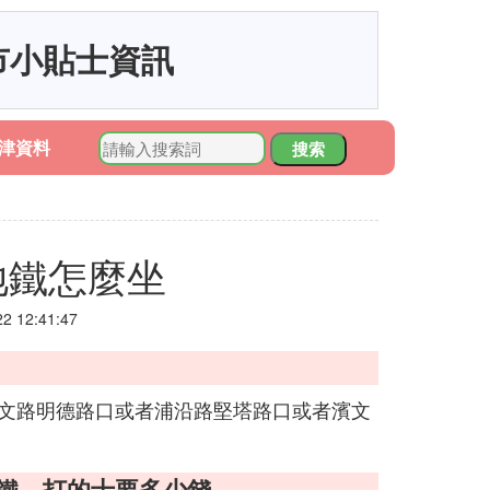
市小貼士資訊
津資料
搜索
地鐵怎麼坐
 12:41:47
到濱文路明德路口或者浦沿路堅塔路口或者濱文
地鐵，打的士要多少錢