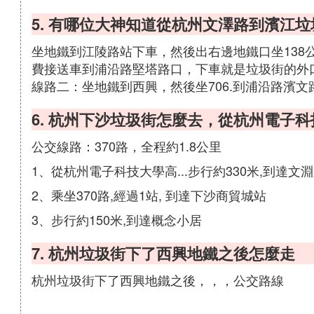
5. 有哪位大神知道從杭州文澤路到濱江
坐地鐵到江陵路站下車，然後出右邊地鐵口坐138
費接送車到浦沿路堅塔路口，下車就是垃圾街的外
線路二：坐地鐵到西興，然後坐706.到浦沿路濱
6. 杭州下沙垃圾街怎麼去，從杭州電子
公交線路：370路，全程約1.8公里
1、從杭州電子科技大學高...步行約330米,到達文
2、乘坐370路,經過1站, 到達下沙商貿城站
3、步行約150米,到達概念小居
7. 杭州垃圾街下了西興地鐵之後怎麼走
杭州垃圾街下了西興地鐵之後，，，公交路線