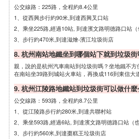
公交線路：225路，全程約8.4公里
1、從西興步行約90米,到達西興叉口站
2、乘坐225路,經過10站, 到達濱文路明德路口站（
3、步行約470米,到達滋燴-濱江垃圾街店
8. 杭州南站地鐵坐到哪個站下就到垃圾街
親，說的是杭州汽車南站到垃圾街嗎？坐地鐵不方
在南站坐39路到城站火車站，再換成116到東信大
9. 杭州江陵路地鐵站到垃圾街可以做什麼
公交線路：593路，全程約8.7公里
1、從江陵路步行約280米,到達共聯村站
2、乘坐593路,經過6站, 到達濱文路明德路口站（也
3、步行約560米,到達棗糕王垃圾街店