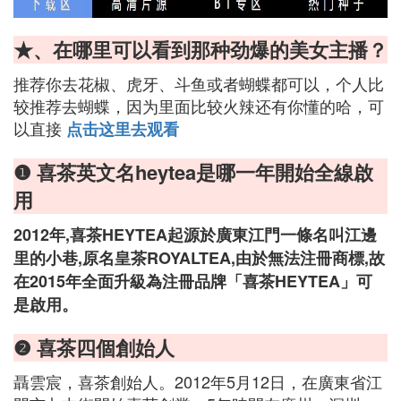
★、在哪里可以看到那种劲爆的美女主播？
推荐你去花椒、虎牙、斗鱼或者蝴蝶都可以，个人比
较推荐去蝴蝶，因为里面比较火辣还有你懂的哈，可
以直接
点击这里去观看
❶ 喜茶英文名heytea是哪一年開始全線啟
用
2012年,喜茶HEYTEA起源於廣東江門一條名叫江邊
里的小巷,原名皇茶ROYALTEA,由於無法注冊商標,故
在2015年全面升級為注冊品牌「喜茶HEYTEA」可
是啟用。
❷ 喜茶四個創始人
聶雲宸，喜茶創始人。2012年5月12日，在廣東省江