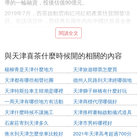
導的一輪融資，投後估值90億元。
2019年7月，西茶啟動雲南紅河紅稻產業扶貧開發項
目。在該項目中，西槎將在兩年內向中國扶貧基金會
捐贈總額200萬元用於產業扶持。
閱讀全文
同時，通過負責任的消費方式購買當地紅米，開發兩
款愛心紅米袋，連接市場，倡導消費者支持行業可持
與天津喜茶什麼時候開的相關的內容
續的扶貧項目。
❸ 喜茶 創始人是哪裡人
楊柳青是天津什麼地方
天津旅遊聯票怎麼買
聶雲宸，喜茶創始人。
天津都有哪些相聲社團
德州人民路到天津經哪個地
2012年5月12日誕生在廣東省江門市九中街開始喜茶
方
天津特斯拉車主韓潮是哪裡
天津獅子林橋有什麼好玩
創業，5年時間在廣州、深圳、上海、佛山、東莞、
人
一周天津有哪些地方有活動
天津商標代理哪個好
中山等地開出分店。
天津什麼時候不讓施工
天津推桿畫軸啟動儀式道具
❹ 喜茶奶鹽綠茶誕生時間
多少錢
石家莊寄到天津多久
天津市男科哪裡好
2012年5月12日
衡水到天津怎麼坐車比較好
2021年天津高考超過700分