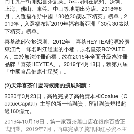
門市九中街開始喜茶創業。5年時間在廣州、深圳、
上海、佛山、東莞、中山等地開出分店。2018年8
月，入選福布斯中國「30位30歲以下精英」榜單，2
019年，入選福布斯2019年福布斯亞洲「30位30歲以
下精英」榜單。
喜茶總部位於深圳。2012年，喜茶HEYTEA起源於廣
東江門一條名叫江邊里的小巷，原名皇茶ROYALTE
A，由於無法注冊商標，故在2015年全面升級為注冊
品牌「喜茶HEYTEA」。2019年4月18日，獲第八屆
「中國食品健康七星獎」。
(2)天津喜茶什麼時候開的擴展閱讀：
2020年3月23日，高瓴完成了高瓴資本和Coatue（C
oatueCapital）主導的新一輪融資，預計融資規模超
過160億元。
2019年10月16日，第一家西茶蕭山店在銀龍百貨正
式開業。2019年7月，西車完成了騰訊和紅杉資本主