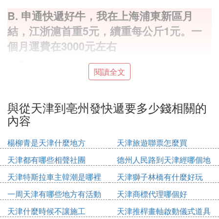
B. 申通快遞好牛，我在上海浦東新區月
結，江浙滬首重5元，續重每公斤1元。一
個月運費在3000元左右
申通快遞網路價目表
閱讀全文
省
送貨范圍
第一（500G）
與從天津到亳州發快遞要多少錢相關的
續（1000G）
內容
湖南省，
長沙市河西望城寧鄉，瀏陽市，衡陽市，衡陽縣西
楊柳青是天津什麼地方
天津旅遊聯票怎麼買
渡，楊磊，株洲，攸縣，醴陵市，湘潭市，湘鄉，邵
天津都有哪些相聲社團
德州人民路到天津經哪個地
陽，邵東，新邵，益陽，岳陽，岳陽縣，穩步增長，
方
華容，常德，澧縣津市，桃源郴州市，資興市，吉
天津特斯拉車主韓潮是哪裡
天津獅子林橋有什麼好玩
首，懷化，婁底，新華張家界，永州，芝山，
人
一周天津有哪些地方有活動
天津商標代理哪個好
15.00
8.00
天津什麼時候不讓施工
天津推桿畫軸啟動儀式道具