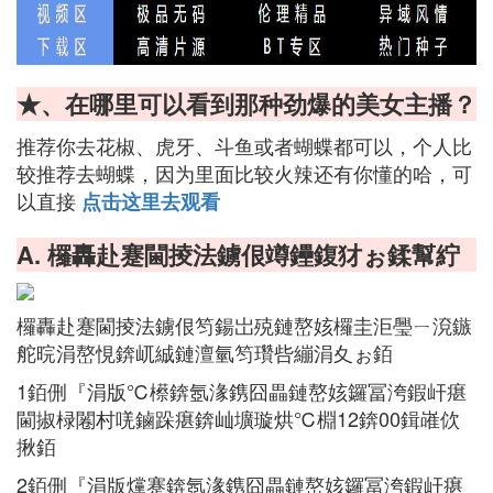
★、在哪里可以看到那种劲爆的美女主播？
推荐你去花椒、虎牙、斗鱼或者蝴蝶都可以，个人比
较推荐去蝴蝶，因为里面比较火辣还有你懂的哈，可
以直接
点击这里去观看
A. 欏轟赴蹇閫掕法鐪佷竴鑸鍑犲ぉ鍒幫紵
欏轟赴蹇閫掕法鐪佷笉鍚岀殑鏈嶅姟欏圭洰璺ㄧ渷鏃
舵晥涓嶅悓錛屼絾鏈澶氫笉瓚呰繃涓夊ぉ銆
1銆侀『涓版℃櫒錛氬湪鎸囧畾鏈嶅姟鑼冨洿鍜屽瘎
閫掓椂闂村唴鏀跺瘎錛屾壙璇烘℃棩12錛00鍓嶉佽
揪銆
2銆侀『涓版爣蹇錛氬湪鎸囧畾鏈嶅姟鑼冨洿鍜屽瘎