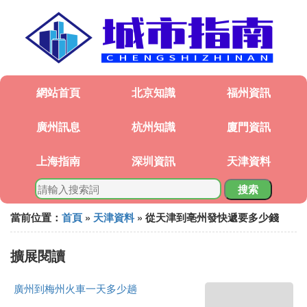
網站首頁
北京知識
福州資訊
廣州訊息
杭州知識
廈門資訊
上海指南
深圳資訊
天津資料
搜索
當前位置：
首頁
»
天津資料
» 從天津到亳州發快遞要多少錢
擴展閱讀
廣州到梅州火車一天多少趟