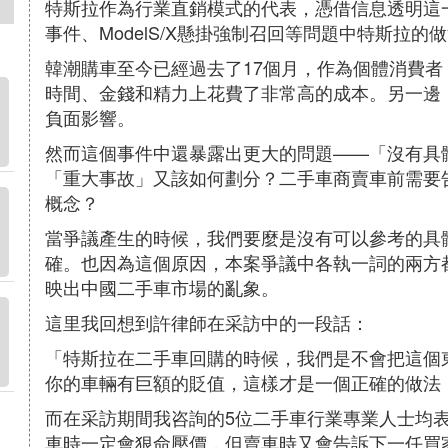
特斯拉作為行業直銷模式的代表，憑借信息透明這
事件、ModelS/X懸掛強制召回等問題中特斯拉
韓潮購車至今已經過去了17個月，作為個體消費
時間、金錢和精力上花費了非常高的成本。另一邊
負面影響。
然而這個事件中還暴露出更大的問題——「沒有具
「重大事故」又該如何劃分？二手車商賣車前需要
概念？
當爭議產生的時候，我們要麼是沒有可以參考的具
確。也因為這個原因，本案爭議中各執一詞的兩方
映出中國二手車市場的亂象。
這里我回想到許律師在采訪中的一段話：
「特斯拉在二手車回購的時候，我們是不會把這個
你的車輛有巨額的貶值，這樣才是一個正確的做法
而在采訪期間我咨詢的5位二手車行業專業人士均
車時一定會狠命壓價，但賣車時又會告訴下一任買