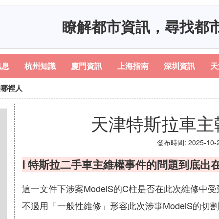
瞭解都市資訊，尋找都
訊息
杭州知識
廈門資訊
上海指南
深圳資訊
天
是哪裡人
天津特斯拉車主
發布時間: 2025-10-20
Ⅰ 特斯拉二手車主維權事件的問題到底出
這一文件下涉案ModelS的C柱是否在此次維修
不過用「一般性維修」形容此次涉事ModelS的