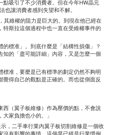
一點吸引了不少消費者。但在今年HW晶元
的做法也讓消費者感到失望和不解。
者，其維權的阻力是巨大的。到現在他已經在
，特斯拉這個過程中也一直在受維權事件的
體的標准」。到底什麼是「結構性損傷」？
告知的「盡可能詳細」內容，又是怎麼一個
體標准，要麼是已有標準的劃定仍然不夠明
都覺得自己的觀點是正確的。而也從側面反
東西（翼子板維修）作為壓價的點，不會說
，大家負擔也小的。」
表示，二手車行業內翼子板切割維修是一個收
家沒有影響的事情，這個早已經是行業慣例