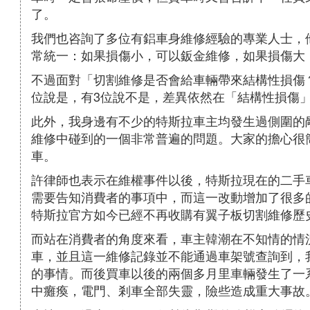
了。
我們也咨詢了多位有鋁車身維修經驗的專業人士，
常統一：如果損傷小，可以鈑金維修，如果損傷大
不過面對「切割維修是否會給車輛帶來結構性損傷
位說是，有3位說不是，差異依然在「結構性損傷
此外，我身邊有不少的特斯拉車主均發生過側圍的
維修中碰到的一個非常普遍的問題。大家的擔心很
車。
許律師也表示在維權事件以後，特斯拉現在的二手
需要告知消費者的事項中，而這一改動增加了很多
特斯拉官方如今已經不再收購有翼子板切割維修歷
而站在消費者的角度來看，車主韓潮在不知情的情
車，並且這一維修記錄並不能通過車架號查詢到，
的事情。而後買車以後的兩個多月里車輛發生了一系列
中癱瘓，電門、剎車全部失靈，險些造成重大事故