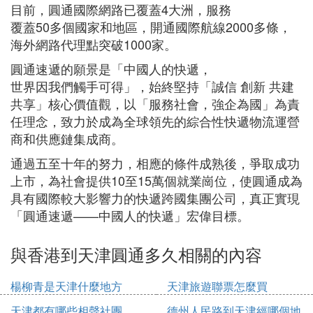
目前，圓通國際網路已覆蓋4大洲，服務
覆蓋50多個國家和地區，開通國際航線2000多條，
海外網路代理點突破1000家。
圓通速遞的願景是「中國人的快遞，
世界因我們觸手可得」，始終堅持「誠信 創新 共建
共享」核心價值觀，以「服務社會，強企為國」為責
任理念，致力於成為全球領先的綜合性快遞物流運營
商和供應鏈集成商。
通過五至十年的努力，相應的條件成熟後，爭取成功
上市，為社會提供10至15萬個就業崗位，使圓通成為
具有國際較大影響力的快遞跨國集團公司，真正實現
「圓通速遞——中國人的快遞」宏偉目標。
與香港到天津圓通多久相關的內容
楊柳青是天津什麼地方
天津旅遊聯票怎麼買
天津都有哪些相聲社團
德州人民路到天津經哪個地