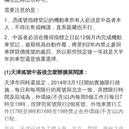
需要注意的是：
1、憑搖號指標登記的機動車所有人必須是中簽者本
人，不得出售或轉讓，直系親屬也不行。
2、中簽者必須在獲得指標之日起12個月內完成機動
車登記，逾期視為自動作廢，將受到2年內禁止參與
車牌競價搖號的處罰。所以那些預定後一等就是大半
年的車型還是慎重選擇。
(1)天津搖號中簽後怎麼辦擴展閱讀：
天津市同時還規定，2014年3月1日開始實施限行措
施，每日和每周限行的尾號與北京一致。具體限行時
間及區域為，外環線(不含)以內每周5個工作日每日7
時至19時，按牌照尾號限行2個尾號。外地車實行工
作日7時至9時和16時至19時禁止在外環線(不含)以內
行駛。
至此，天津已成為了繼上海、北京、貴陽、廣州之後