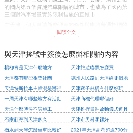
的國內第五個實施汽車限購的城市，也成為了國內第
三個對汽車增量實施限制措施的直轄市。
在天津，個人申請新能源車的條件與申請普通指標的
條件一致。住所地在天津的個人，名下沒有天津市登
閱讀全文
記的小客車，持有效的機動車駕駛證，可以申請指
標。住所地在天津的個人包括天津市戶籍人員，現役
與天津搖號中簽後怎麼辦相關的內容
軍人和現役武警；持有有效身份證件並在京居住一年
以上的港澳台居民、華僑及外籍人員。
楊柳青是天津什麼地方
天津旅遊聯票怎麼買
⑵ 天津機動車搖號中簽後怎麼申請牌照買
天津都有哪些相聲社團
德州人民路到天津經哪個地
車
方
天津特斯拉車主韓潮是哪裡
天津獅子林橋有什麼好玩
人
搖號中簽的，申請個人可在網站（www.tjjttk.gov.c
一周天津有哪些地方有活動
天津商標代理哪個好
n）憑（申請編碼+密碼）或者（手機號+密碼）登錄
天津什麼時候不讓施工
天津推桿畫軸啟動儀式道具
系統，下載列印《小客車增量指標證明文件》，也可
多少錢
憑本人有效身份證件到注冊登記地所在區縣服務窗口
石家莊寄到天津多久
天津市男科哪裡好
申請領取《小客車增量指標證明文件》。
衡水到天津怎麼坐車比較好
2021年天津高考超過700分