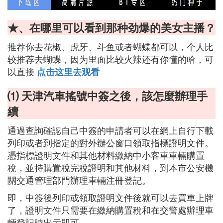
★、在哪里可以看到那种劲爆的美女主播？
推荐你去花椒、虎牙、斗鱼或者蝴蝶都可以，个人比
较推荐去蝴蝶，因为里面比较火辣还有你懂的哈，可
以直接
点击这里去观看
⑴ 天津汽車搖號中簽之後，該怎麼辦理手
續
通過查詢確認自己中簽的申請者可以在網上自行下載
列印或者到指定的對外辦公窗口領取指標證明文件。
憑指標證明文件和其他材料繳納中小客車車輛購置
稅，並持購置稅完稅證明和其他材料，到本市公安機
關交通管理部門辦理車輛注冊登記。
即，中簽後列印或領取證明文件後就可以去買車上牌
了，證明文件只需要在繳納購置稅和在交警處辦理車
輛登記時出示即可。