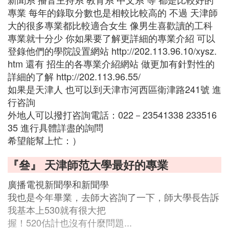
專業 每年的錄取分數也是相較比較高的 不過 天津師
大的很多專業都比較適合女生 像男生喜歡讀的工科
專業就十分少 你如果要了解更詳細的專業介紹 可以
登錄他們的學院設置網站 http://202.113.96.10/xysz.
htm 還有 招生的各專業介紹網站 做更加有針對性的
詳細的了解 http://202.113.96.55/
如果是天津人 也可以到天津市河西區衛津路241號 進
行咨詢
外地人可以撥打咨詢電話：022－23541338 233516
35 進行具體詳盡的詢問
希望能幫上忙：）
『叄』 天津師范大學最好的專業
廣播電視新聞學和新聞學
我也是今年畢業，去師大咨詢了一下，師大學長告訴
我基本上530就有很大把
握！520估計也沒有什麼問題...