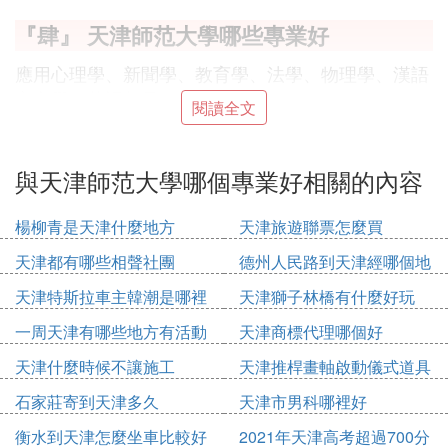
『肆』 天津師范大學哪些專業好
應用心理學、新聞學、教育學、法學、物理學、漢語
言文學、英語都是一本學科。
閱讀全文
『伍』 天津師范大學什麼專業好
與天津師范大學哪個專業好相關的內容
心理學 新聞學 還有日語系
楊柳青是天津什麼地方
天津旅遊聯票怎麼買
『陸』 天津師范大學哪個專業好呢
天津都有哪些相聲社團
德州人民路到天津經哪個地
要知道天師大是文科強滴~
方
心理學
天津特斯拉車主韓潮是哪裡
天津獅子林橋有什麼好玩
新聞
人
一周天津有哪些地方有活動
天津商標代理哪個好
文學
天津什麼時候不讓施工
天津推桿畫軸啟動儀式道具
多少錢
還有師大女生多
石家莊寄到天津多久
天津市男科哪裡好
衡水到天津怎麼坐車比較好
2021年天津高考超過700分
『柒』 天津師范大學的哪些專業好