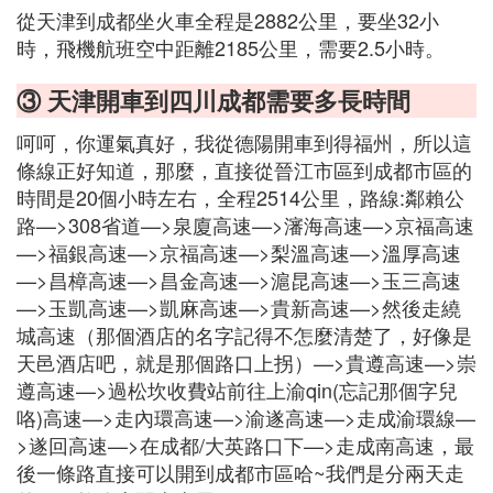
從天津到成都坐火車全程是2882公里，要坐32小
時，飛機航班空中距離2185公里，需要2.5小時。
③ 天津開車到四川成都需要多長時間
呵呵，你運氣真好，我從德陽開車到得福州，所以這
條線正好知道，那麼，直接從晉江市區到成都市區的
時間是20個小時左右，全程2514公里，路線:鄰賴公
路—>308省道—>泉廈高速—>瀋海高速—>京福高速
—>福銀高速—>京福高速—>梨溫高速—>溫厚高速
—>昌樟高速—>昌金高速—>滬昆高速—>玉三高速
—>玉凱高速—>凱麻高速—>貴新高速—>然後走繞
城高速（那個酒店的名字記得不怎麼清楚了，好像是
天邑酒店吧，就是那個路口上拐）—>貴遵高速—>崇
遵高速—>過松坎收費站前往上渝qin(忘記那個字兒
咯)高速—>走內環高速—>渝遂高速—>走成渝環線—
>遂回高速—>在成都/大英路口下—>走成南高速，最
後一條路直接可以開到成都市區哈~我們是分兩天走