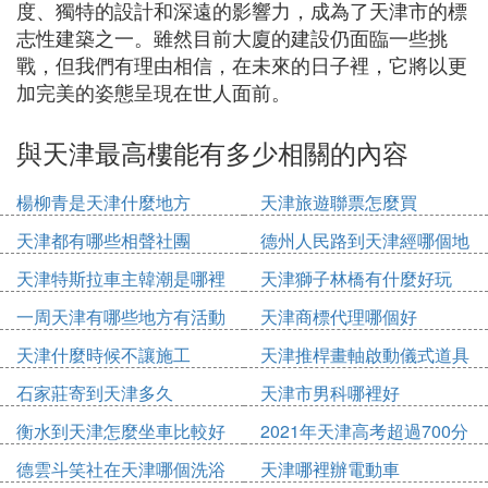
度、獨特的設計和深遠的影響力，成為了天津市的標
志性建築之一。雖然目前大廈的建設仍面臨一些挑
戰，但我們有理由相信，在未來的日子裡，它將以更
加完美的姿態呈現在世人面前。
與天津最高樓能有多少相關的內容
楊柳青是天津什麼地方
天津旅遊聯票怎麼買
天津都有哪些相聲社團
德州人民路到天津經哪個地
方
天津特斯拉車主韓潮是哪裡
天津獅子林橋有什麼好玩
人
一周天津有哪些地方有活動
天津商標代理哪個好
天津什麼時候不讓施工
天津推桿畫軸啟動儀式道具
多少錢
石家莊寄到天津多久
天津市男科哪裡好
衡水到天津怎麼坐車比較好
2021年天津高考超過700分
的有多少
德雲斗笑社在天津哪個洗浴
天津哪裡辦電動車