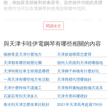
能，例如延音踏板和節奏器等。這些操作功能的具體
使用方法可以在電鋼琴的使用說明書中找到。
在使用電鋼琴的過程中，我們需要注意一些事項。首
先，避免過度用力或頻繁使用，以免造成電鋼琴的損
閱讀全文
壞。其次，保持電鋼琴的清潔和乾燥也很重要，避免
潮濕和灰塵的侵蝕。這樣，我們才能確保電鋼琴的長
與天津卡哇伊電鋼琴有哪些相關的內容
久使用。
楊柳青是天津什麼地方
天津旅遊聯票怎麼買
⑵ 卡瓦依cl26電鋼琴參數
天津都有哪些相聲社團
德州人民路到天津經哪個地
卡瓦依CL26電鋼琴的參數如下：
方
鍵盤：88鍵權重鍵盤，擊弦機採用漸進型弦槌擊弦機
天津特斯拉車主韓潮是哪裡
天津獅子林橋有什麼好玩
IV-F（AHA IV-F）。
人
一周天津有哪些地方有活動
天津商標代理哪個好
音色：采樣自演奏會用三角鋼琴、錄音室大鋼琴、電
天津什麼時候不讓施工
天津推桿畫軸啟動儀式道具
鋼琴、教堂風琴、羽管鍵琴、顫音琴、弦樂、合奏等
多少錢
音色，內置48首曲目。
石家莊寄到天津多久
天津市男科哪裡好
復音：最大96個。
衡水到天津怎麼坐車比較好
2021年天津高考超過700分
混響：3種混響。