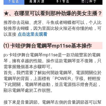
★、在哪里可以看到那种劲爆的美女主播？
推荐你去花椒、虎牙、斗鱼或者蝴蝶都可以，个人比
较推荐去蝴蝶，因为里面比较火辣还有你懂的哈，可
以直接
点击这里去观看
⑴ 卡哇伊舞台電鋼琴mp11se基本操作
p>卡哇伊舞台電鋼琴mp11se是一款功能豐富的電鋼
琴，擁有卓越的性能。操作這款電鋼琴並不復雜，只
需掌握幾個基本步驟即可。
首先，我們需要了解如何開啟電鋼琴。電源開關位於
電鋼琴的背面，上面標有「POWER」字樣。輕輕按
下此開關，電鋼琴將啟動，並且電源指示燈會亮起，
顯示電鋼琴處於工作狀態。
接下來是音量調節。電鋼琴左側的音量調節器可以幫