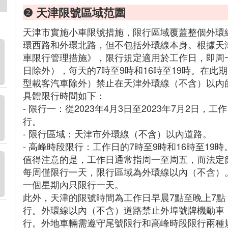
❷ 天津限號區域范圍
天津市實施小車限號措施，限行區域覆蓋整個外環
環西路和外環北路，但不包括外環線本身。根據天
車限行管理措施》，限行規定適用於工作日，即周
日除外），每天的7時至9時和16時至19時。在
型載客汽車除外）禁止在天津外環線（不含）以內
具體限行時間如下：
- 限行一：從2023年4月3日至2023年7月2日，工
行。
- 限行區域：天津市外環線（不含）以內道路。
- 高峰時段限行：工作日的7時至9時和16時至19時
值得注意的是，工作日通常指周一至周五，而法定
每周僅限行一天，限行區域為外環線以內（不含）
一個星期內只限行一天。
此外，天津的限號時間為工作日早晨7點至晚上7
行。外環線以內（不含）道路禁止外埠號牌機動車
行。外地車輛需遵守尾號限行和高峰時段限行兩種