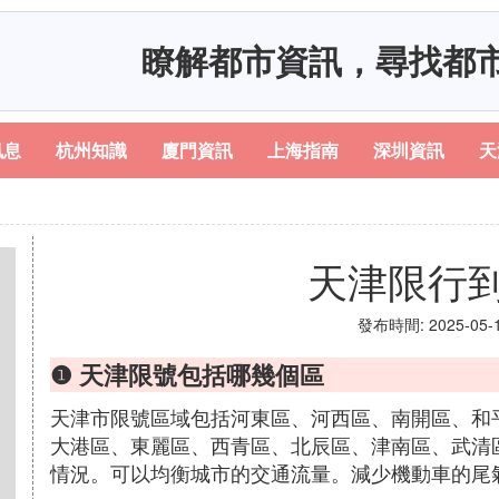
瞭解都市資訊，尋找都
訊息
杭州知識
廈門資訊
上海指南
深圳資訊
天
天津限行
發布時間: 2025-05-16
❶ 天津限號包括哪幾個區
天津市限號區域包括河東區、河西區、南開區、和
大港區、東麗區、西青區、北辰區、津南區、武清
情況。可以均衡城市的交通流量。減少機動車的尾