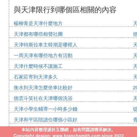
與天津限行到哪個區相關的內容
楊柳青是天津什麼地方
天津都有哪些相聲社團
天津特斯拉車主韓潮是哪裡人
一周天津有哪些地方有活動
天津什麼時候不讓施工
石家莊寄到天津多久
衡水到天津怎麼坐車比較好
2
德雲斗笑社在天津哪個洗浴
天津小學生輔導一小時多少錢
天津和平區陪讀住哪個小區好
本站內容整理源於互聯網，如有問題請聯系解決。
Copyright design: www.branchsmith.com since 2022