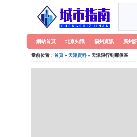
網站首頁
北京知識
福州資訊
廣州
當前位置：
首頁
»
天津資料
» 天津限行到哪個區