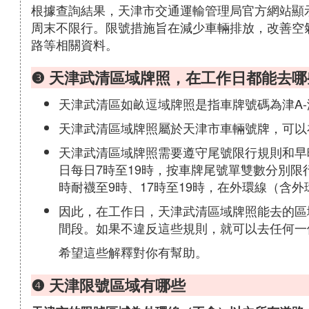
根據查詢結果，天津市交通運輸管理局官方網站顯示
周末不限行。限號措施旨在減少車輛排放，改善空
路等相關資料。
❸ 天津武清區域牌照，在工作日都能去哪
天津武清區如畝逗域牌照是指車牌號碼為津A-
天津武清區域牌照屬於天津市車輛號牌，可以
天津武清區域牌照需要遵守尾號限行規則和早
日每日7時至19時，按車牌尾號單雙數分別限
時耐襪至9時、17時至19時，在外環線（含
因此，在工作日，天津武清區域牌照能去的區
間段。如果不違反這些規則，就可以去任何一
希望這些解釋對你有幫助。
❹ 天津限號區域有哪些