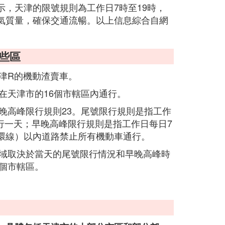
，天津的限號規則為工作日7時至19時，
氣質量，確保交通流暢。以上信息綜合自網
些區
津R的機動渣賣車。
在天津市的16個市轄區內通行。
晚高峰限行規則23。尾號限行規則是指工作
行一天；早晚高峰限行規則是指工作日每日7
外環線）以內道路禁止所有機動車通行。
域取決於當天的尾號限行情況和早晚高峰時
個市轄區。