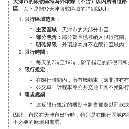
天津市的限號區域為外環線（不含）以內所有道路
。以下是關於天津限號區域的詳細說明：
區
：
限行區域范圍
：天津市的大部分市區。
主要區域
：部分郊區也被納入限行范圍
部分包含
：外環線本身不在限行區域內
明確界限
：
限行時間
每天的7時至19時，除了指定的節假日
：
限行規定
在限行時間內，所有機動車（除非持有
公交車、計程車等公共交通工具不受限
：
違規處罰
違反限行規定的機動車將會被處以罰款
因此，市民在天津市出行時，特別是在限行區域內
不必要的麻煩和處罰。