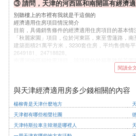
③ 請問，天津的河西區和南開區有經濟
別聽樓上的市裡有我就是干這個的
經濟適用住房項目情況簡介
目前，具備銷售條件的經濟適用住房項目的基本情
「秋麗家園」項目，位於河東區，東至雪蓮路，南
建築面積21萬平方米，3230套住房，平均售價每平方米
2649181、24718828。
南運河地區福悅里項目，該項目位於福姜路與芥園西
200套住房，平均售價每平方米元。銷售咨詢電話為27
閱讀全
鐵東路地塊，位於北辰區，東至規劃姚江東路，南
淮河道。項目建築面積11萬平方米，約1700套住房
與天津經濟適用房多少錢相關的內容
張貴庄路地塊，位於東麗區，東至雪蓮路，南至津
築面積14.4萬平方米，約2200套住房，平均售價每
楊柳青是天津什麼地方
團結路地塊，位於紅橋區，東至團結路，南至玉門
項目建築面積8.95萬平方米，約1400套住房，平均
天津都有哪些相聲社團
雙港新家園居住區金秋新苑經濟適用房位於津南區
天津特斯拉車主韓潮是哪裡人
邊界路，西至規劃津港高速公路，北至梨雙公路，總佔
一周天津有哪些地方有活動