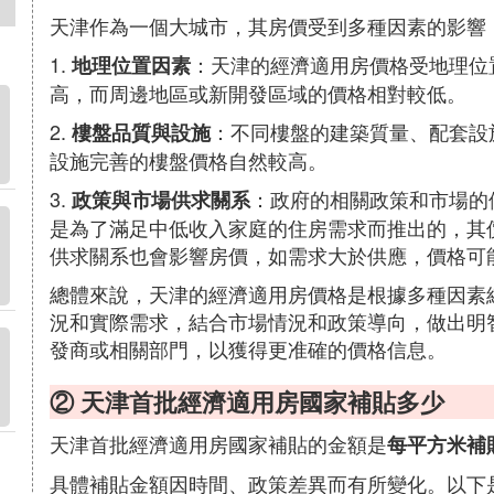
天津作為一個大城市，其房價受到多種因素的影響
1.
：天津的經濟適用房價格受地理位
地理位置因素
高，而周邊地區或新開發區域的價格相對較低。
2.
：不同樓盤的建築質量、配套設
樓盤品質與設施
設施完善的樓盤價格自然較高。
3.
：政府的相關政策和市場的
政策與市場供求關系
是為了滿足中低收入家庭的住房需求而推出的，其
供求關系也會影響房價，如需求大於供應，價格可
總體來說，天津的經濟適用房價格是根據多種因素
況和實際需求，結合市場情況和政策導向，做出明
發商或相關部門，以獲得更准確的價格信息。
② 天津首批經濟適用房國家補貼多少
天津首批經濟適用房國家補貼的金額是
每平方米補
具體補貼金額因時間、政策差異而有所變化。以下