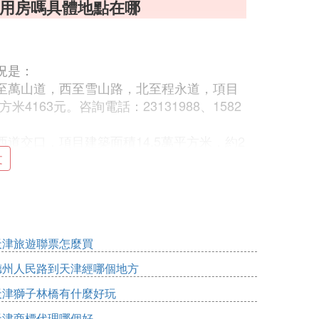
適用房嗎具體地點在哪
況是：
至萬山道，西至雪山路，北至程永道，項目
4163元。咨詢電話：23131988、1582
道交口，項目建築面積14.5萬平方米，約2
513062。
文
至規劃遼河道，西至規劃姚江路，北至規劃
，平均售價每平方米4136元。
山鐵路，西至康泰路，北至程永道。項目建
平方米4184元。
天津旅遊聯票怎麼買
路，西至西橫堤快速路，北至子牙河南路。
售價每平方米4347元。
德州人民路到天津經哪個地方
西北部，西區東至規劃工業園，南至規劃南
天津獅子林橋有什麼好玩
地面積11萬平方米，總建築面積13.51萬
天津商標代理哪個好